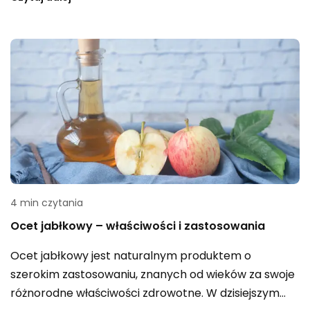
plamek, które są bardzo zaraźliwe. W naszym
artykule dokładnie przyjrzymy się temu schorzeniu,
omawiając jego objawy, czas trwania zakażenia,
przebieg u dzieci oraz metody leczenia.
4 min czytania
Ocet jabłkowy – właściwości i zastosowania
Ocet jabłkowy jest naturalnym produktem o
szerokim zastosowaniu, znanych od wieków za swoje
różnorodne właściwości zdrowotne. W dzisiejszym