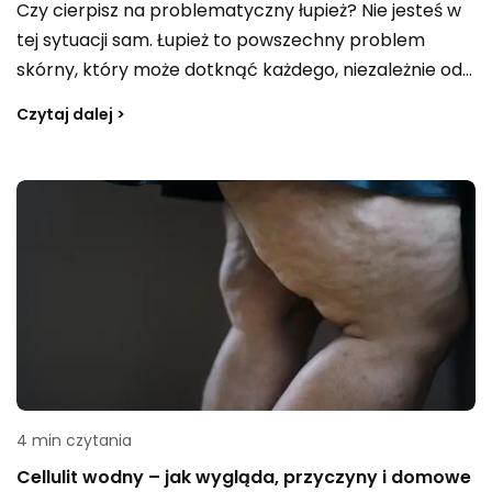
Czy cierpisz na problematyczny łupież? Nie jesteś w
tej sytuacji sam. Łupież to powszechny problem
skórny, który może dotknąć każdego, niezależnie od
wieku i płci. W tym artykule dowiesz się, jak
Czytaj dalej >
skutecznie zwalczać łupież, a także jakie są jego
przyczyny i objawy. Będziesz również zaznajomiony z
odpowiednimi sposobami leczenia, zarówno dla
łupieżu suchego, jak i u dzieci.
4 min czytania
Cellulit wodny – jak wygląda, przyczyny i domowe