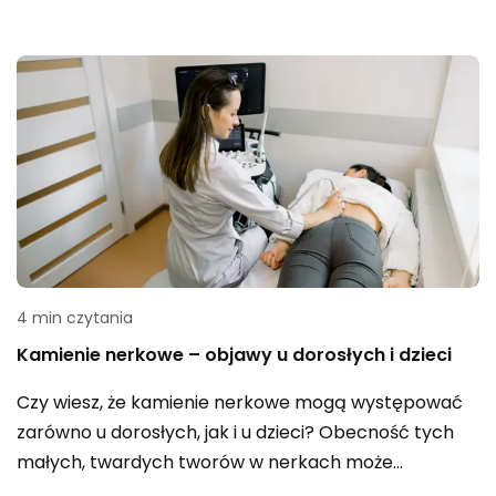
Mogą być przyczyną frustracji i utraty pewności
siebie u wielu przyszłych matek. Jednakże, istnieje
wiele skutecznych sposobów zapobiegania
rozstępom w trakcie ciąży oraz minimalizowania ich
widoczności. W tym artykule omówimy przyczyny
powstawania rozstępów, jak je zminimalizować oraz
jak pielęgnować skórę w ciąży.
4 min czytania
Kamienie nerkowe – objawy u dorosłych i dzieci
Czy wiesz, że kamienie nerkowe mogą występować
zarówno u dorosłych, jak i u dzieci? Obecność tych
małych, twardych tworów w nerkach może
prowadzić do uciążliwych objawów. W tym artykule