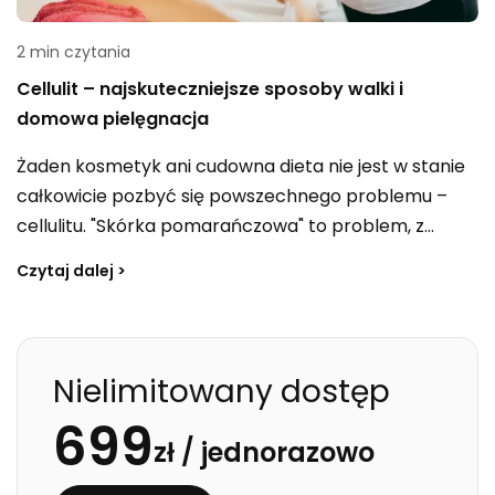
2 min czytania
Cellulit – najskuteczniejsze sposoby walki i
domowa pielęgnacja
Żaden kosmetyk ani cudowna dieta nie jest w stanie
całkowicie pozbyć się powszechnego problemu –
cellulitu. "Skórka pomarańczowa" to problem, z
którym boryka się wiele kobiet, niezależnie od wieku,
Czytaj dalej >
wagi czy stylu życia. Chociaż nie istnieje jednoznaczne
rozwiązanie, istnieją sposoby, które mogą pomóc w
redukcji jego widoczności.
Nielimitowany dostęp
699
zł /
jednorazowo