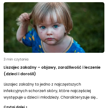
szamponom i naturalnym metodą łagodzenia
objawów. Wszystko po to, abyś lepiej zrozumiał ten
powszechny problem skóry głowy i znalazł
odpowiednie sposoby jego leczenia.
3 min czytania
Liszajec zakaźny – objawy, zaraźliwość i leczenie
(dzieci i dorośli)
Liszajec zakaźny to jedno z najczęstszych
infekcyjnych schorzeń skóry, które najczęściej
występuje u dzieci i młodzieży. Charakteryzuje się
pojawieniem się czerwonych i łuszczących się
Czytaj dalej >