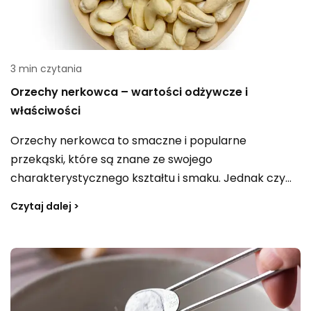
3 min czytania
Orzechy nerkowca – wartości odżywcze i
właściwości
Orzechy nerkowca to smaczne i popularne
przekąski, które są znane ze swojego
charakterystycznego kształtu i smaku. Jednak czy
wiesz, że orzechy nerkowca mają również wiele
Czytaj dalej >
korzyści dla Twojego zdrowia? Ten artykuł
przedstawi wartości odżywcze nerkowców i dowiesz
się, dlaczego warto włączyć je do swojej codziennej
diety.