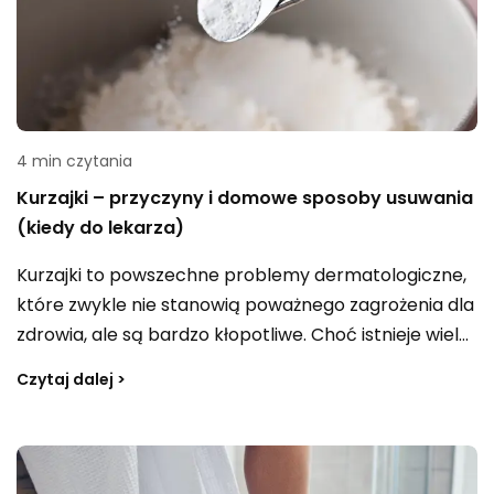
4 min czytania
Kurzajki – przyczyny i domowe sposoby usuwania
(kiedy do lekarza)
Kurzajki to powszechne problemy dermatologiczne,
które zwykle nie stanowią poważnego zagrożenia dla
zdrowia, ale są bardzo kłopotliwe. Choć istnieje wiele
środków farmaceutycznych dostępnych w
Czytaj dalej >
aptekach, wiele osób szuka naturalnych metod
leczenia, które można stosować w domu. Poniżej
przedstawiamy kilka sprawdzonych domowych
sposobów na zwalczanie kurzajek.