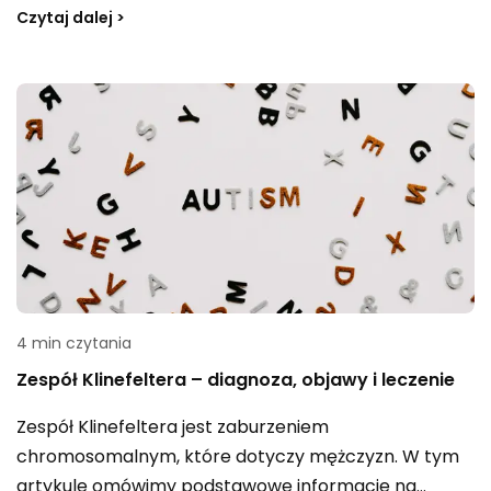
artykule przyjrzymy się temu, jak ocet jabłkowy
Czytaj dalej >
wpływa na zdrowie, jakie korzyści przynosi dla
organizmu i jak można go stosować w codziennej
diecie.
4 min czytania
Zespół Klinefeltera – diagnoza, objawy i leczenie
Zespół Klinefeltera jest zaburzeniem
chromosomalnym, które dotyczy mężczyzn. W tym
artykule omówimy podstawowe informacje na