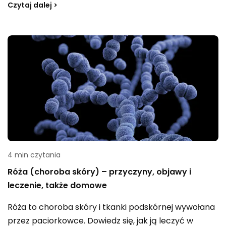
Czytaj dalej >
przedstawimy objawy kamieni nerkowych u
dorosłych oraz u najmłodszych pacjentów. Dowiecie
się, jak rozpoznać kamienie w nerkach, jakie są
specyficzne symptomy u mężczyzn oraz jak odróżnić
objawy piasku nerkowego od kamieni.
4 min czytania
Róża (choroba skóry) – przyczyny, objawy i
leczenie, także domowe
Róża to choroba skóry i tkanki podskórnej wywołana
przez paciorkowce. Dowiedz się, jak ją leczyć w