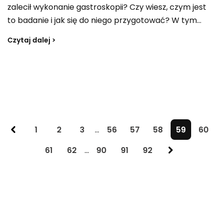
zalecił wykonanie gastroskopii? Czy wiesz, czym jest
to badanie i jak się do niego przygotować? W tym
artykule odpowiemy na te pytania i przybliżymy ci
Czytaj dalej >
tematykę gastroskopii. Przeczytaj dalej, aby
dowiedzieć się więcej o tym fascynującym, a
zarazem ważnym badaniu.
1
2
3
...
56
57
58
59
60
61
62
...
90
91
92