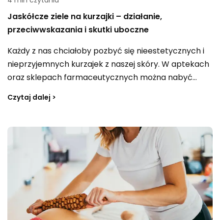
4 min czytania
Jaskółcze ziele na kurzajki – działanie,
przeciwwskazania i skutki uboczne
Każdy z nas chciałoby pozbyć się nieestetycznych i
nieprzyjemnych kurzajek z naszej skóry. W aptekach
oraz sklepach farmaceutycznych można nabyć
najróżniejsze środki, ale wiele z nich jest drogich i nie
Czytaj dalej >
zawsze skutecznych. Czy wiesz, że na problem ten
istnieje naturalna metoda? Jaskółcze ziele jest
jednym z najskuteczniejszych sposobów na walkę z
kurzajkami.