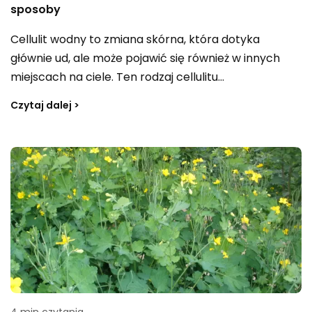
sposoby
Cellulit wodny to zmiana skórna, która dotyka
głównie ud, ale może pojawić się również w innych
miejscach na ciele. Ten rodzaj cellulitu
charakteryzuje się obrzękiem i zatrzymaniem wody
Czytaj dalej >
w tkankach. W tym artykule dowiesz się, co jest
przyczyną cellulitu wodnego, jak go leczyć i jakie
naturalne sposoby mogą Ci pomóc, aby pozbyć się
tej dolegliwości.