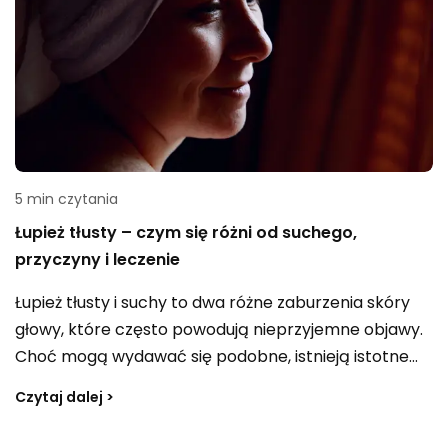
5 min czytania
Łupież tłusty – czym się różni od suchego,
przyczyny i leczenie
Łupież tłusty i suchy to dwa różne zaburzenia skóry
głowy, które często powodują nieprzyjemne objawy.
Choć mogą wydawać się podobne, istnieją istotne
różnice między nimi. W tym artykule dowiesz się,
Czytaj dalej >
czym dokładnie jest łupież tłusty, jakie są jego objawy
i przyczyny. Przyjrzymy się również skutecznym