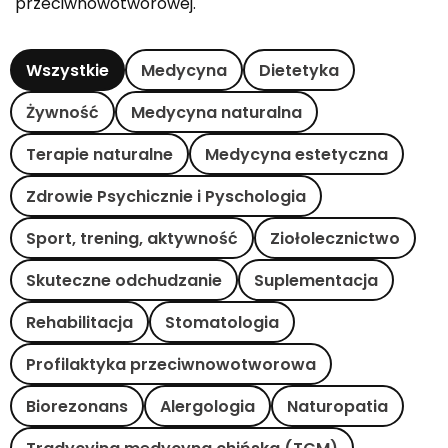
przeciwnowotworowej.
Wszystkie
Medycyna
Dietetyka
Żywność
Medycyna naturalna
Terapie naturalne
Medycyna estetyczna
Zdrowie Psychicznie i Pyschologia
Sport, trening, aktywność
Ziołolecznictwo
Skuteczne odchudzanie
Suplementacja
Rehabilitacja
Stomatologia
Profilaktyka przeciwnowotworowa
Biorezonans
Alergologia
Naturopatia