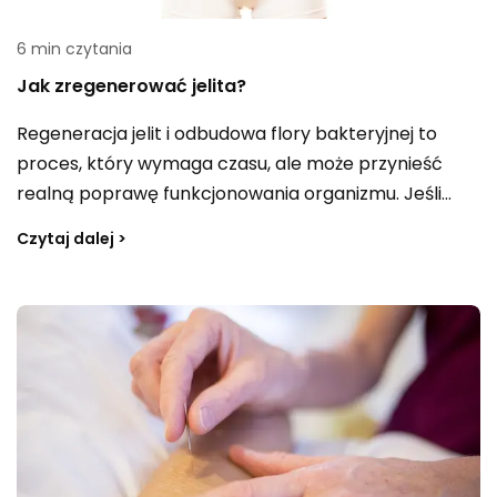
6 min czytania
Jak zregenerować jelita?
Regeneracja jelit i odbudowa flory bakteryjnej to
proces, który wymaga czasu, ale może przynieść
realną poprawę funkcjonowania organizmu. Jeśli
dokuczają wzdęcia, zaparcia czy biegunki, warto
Czytaj dalej >
najpierw przeanalizować, co mogło do nich
doprowadzić, zamiast od razu szukać „cudownej”
metody. Znaczenie mają m.in. odpowiednia podaż
witamin, minerałów i błonnika oraz obecność wielu
szczepów bakterii probiotycznych. Dbanie o jelita
wpływa na pracę układu pokarmowego, a zdrowe
jelita wspierają kondycję całego organizmu.