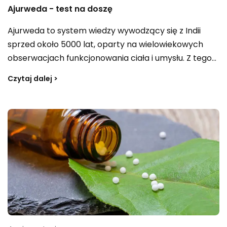
Ajurweda - test na doszę
Ajurweda to system wiedzy wywodzący się z Indii
sprzed około 5000 lat, oparty na wielowiekowych
obserwacjach funkcjonowania ciała i umysłu. Z tego
podejścia wynikają metody wspierania równowagi i
Czytaj dalej >
energii życiowej, takie jak dieta, zioła, masaże czy
terapie olejowe, które mają pomagać w różnych
dolegliwościach. Kluczowa jest tu idea, że każdy
człowiek jest inny — poznanie własnej natury pozwala
dobrać styl życia sprzyjający zdrowiu. Nic dziwnego,
że w 2026 roku ajurweda nadal zyskuje na
popularności, a holistyczne podejście coraz częściej
jest doceniane także obok medycyny
konwencjonalnej.