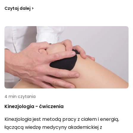
pytań: jak prawidłowo przeprowadzać oczyszczanie,
Czytaj dalej >
na czym dokładnie ma polegać detoks i czy oznacza
on „głodówkę”. Sprawdź, co warto wiedzieć, aby
podejść do oczyszczania organizmu w rozsądny
sposób.
4 min czytania
Kinezjologia - ćwiczenia
Kinezjologia jest metodą pracy z ciałem i energią,
łączącą wiedzę medycyny akademickiej z