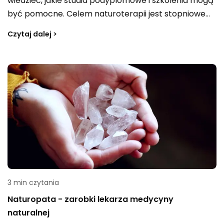
wiedzieć, jakie studia podyplomowe i szkolenia mogą
być pomocne. Celem naturoterapii jest stopniowe
przywracanie ogólnego zdrowia przy użyciu
Czytaj dalej >
naturalnych środków, a w diagnostyce naturopaci
sięgają również po specjalistyczną aparaturę, np.
biorezonans elektromagnetyczny (Mezator M1). W
2026 roku kierunki związane z naturoterapią i
profilaktyką zdrowia są coraz chętniej wybierane, a
wiedzę można zdobywać także online — m.in. na
platformie edukacyjnej BezTabletek.pl, która wspiera
rozwój kompetencji z zakresu medycyny naturalnej.
3 min czytania
Naturopata - zarobki lekarza medycyny
naturalnej