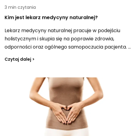
3 min czytania
Kim jest lekarz medycyny naturalnej?
Lekarz medycyny naturalnej pracuje w podejściu
holistycznym i skupia się na poprawie zdrowia,
odporności oraz ogólnego samopoczucia pacjenta. Z
tego powodu medycyna naturalna cieszy się coraz
Czytaj dalej >
większym zainteresowaniem, także w 2026 roku. Taki
specjalista bierze pod uwagę nie tylko aktualny stan
zdrowia, ale też historię chorób, styl życia, a nawet
środowisko, w jakim funkcjonuje pacjent. Pacjenci
często podkreślają większą ilość czasu i uwagi
poświęcaną podczas konsultacji, a opinie o
naturalnych metodach i preparatach są w
większości pozytywne.