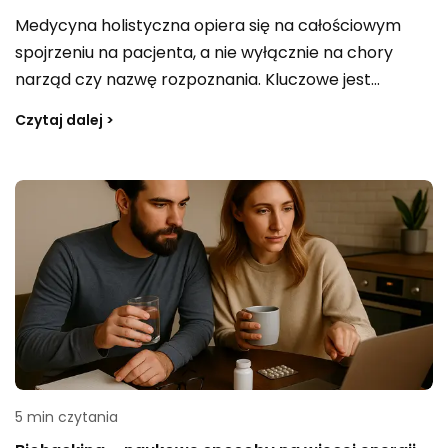
Medycyna holistyczna opiera się na całościowym
spojrzeniu na pacjenta, a nie wyłącznie na chory
narząd czy nazwę rozpoznania. Kluczowe jest
szukanie przyczyny problemu i przywracanie
Czytaj dalej >
równowagi organizmu, w tym energii życiowej oraz
sfery emocjonalnej i duchowej. Nic dziwnego, że w
2026 roku coraz więcej osób interesuje się medycyną
naturalną i szuka terapii dobranych w sposób
indywidualny, bo to często stanowi podstawę
dobrego samopoczucia.
5 min czytania