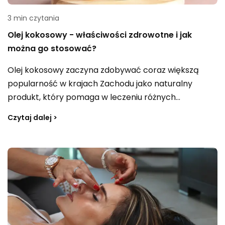
3 min czytania
Olej kokosowy - właściwości zdrowotne i jak
można go stosować?
Olej kokosowy zaczyna zdobywać coraz większą
popularność w krajach Zachodu jako naturalny
produkt, który pomaga w leczeniu różnych
dolegliwości i wspiera utrzymanie zdrowia organizmu.
Czytaj dalej >
Znalazł swoje zastosowanie w kuchni, kosmetyce
oraz w medycynie naturalnej. W artykule
przedstawimy właściwości zdrowotne oleju
kokosowego, sposób jego stosowania oraz rzetelne
informacje na temat korzyści i szkód, jakie może
przynieść jego stosowanie.