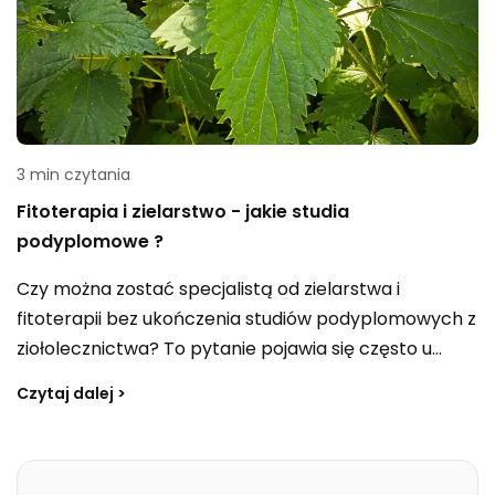
hormonalne, a także trudności w sferze duchowej, w
tym w obszarze poczucia własnej wartości.
3 min czytania
Fitoterapia i zielarstwo - jakie studia
podyplomowe ?
Czy można zostać specjalistą od zielarstwa i
fitoterapii bez ukończenia studiów podyplomowych z
ziołolecznictwa? To pytanie pojawia się często u
osób, które chcą rozwijać się w tym kierunku i
Czytaj dalej >
zastanawiają się, jaka ścieżka będzie wystarczająca,
by zdobyć realne kompetencje.