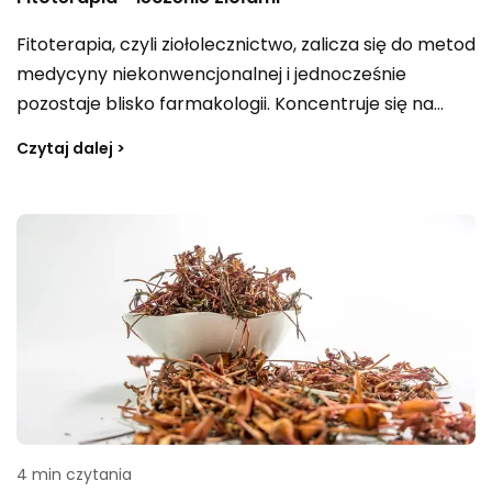
Fitoterapia, czyli ziołolecznictwo, zalicza się do metod
medycyny niekonwencjonalnej i jednocześnie
pozostaje blisko farmakologii. Koncentruje się na
tworzeniu leków ziołowych z naturalnych lub
Czytaj dalej >
przetworzonych surowców roślinnych,
wykorzystując lecznicze właściwości roślin. Takie
zioła stosuje się zarówno w profilaktyce wielu chorób,
jak i w leczeniu różnych schorzeń.
4 min czytania