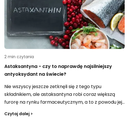
2 min czytania
Astaksantyna - czy to naprawdę najsilniejszy
antyoksydant na świecie?
Nie wszyscy jeszcze zetknęli się z tego typu
składnikiem, ale astaksantyna robi coraz większą
furorę na rynku farmaceutycznym, a to z powodu jej
rzekomego wpływu na zdrowie i jakości życia. Czym
Czytaj dalej >
jest astaksantyna, jak działa i jakie korzyści przynosi
zdrowiu? Czy faktycznie jest to najsilniejszy