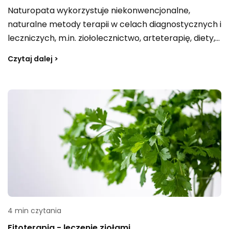
Naturopata wykorzystuje niekonwencjonalne,
naturalne metody terapii w celach diagnostycznych i
leczniczych, m.in. ziołolecznictwo, arteterapię, diety,
akupunkturę, akupresurę, hydroterapię czy
Czytaj dalej >
irydologię. Zainteresowanie medycyną naturalną
rośnie, a coraz więcej osób szuka wsparcia także
poza standardowymi rozwiązaniami. Dlatego praca
naturopaty bywa postrzegana jako perspektywiczny
kierunek rozwoju — co naturalnie prowadzi do
pytania o zarobki w tym zawodzie.
4 min czytania
Fitoterapia - leczenie ziołami