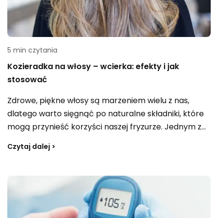
5 min czytania
Kozieradka na włosy – wcierka: efekty i jak
stosować
Zdrowe, piękne włosy są marzeniem wielu z nas,
dlatego warto sięgnąć po naturalne składniki, które
mogą przynieść korzyści naszej fryzurze. Jednym z
takich składników jest kozieradka - roślina o wielu
Czytaj dalej >
właściwościach pielęgnacyjnych. Dowiedz się,
dlaczego warto stosować kozieradkę na włosy, jak
przygotować domową wcierkę oraz jakie efekty
można osiągnąć dzięki kuracji z jej wykorzystaniem.