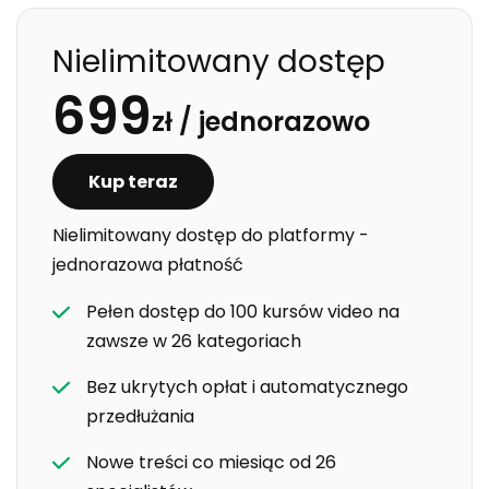
antyoksydant na świecie? A może istnieją jakieś
skutki uboczne związane z jej stosowaniem?
Nielimitowany dostęp
Dowiecie się odpowiedzi na te pytania w poniższym
699
artykule.
zł /
jednorazowo
Kup teraz
Nielimitowany dostęp do platformy -
jednorazowa płatność
Pełen dostęp do 100 kursów video na
zawsze w 26 kategoriach
Bez ukrytych opłat i automatycznego
przedłużania
Nowe treści co miesiąc od 26