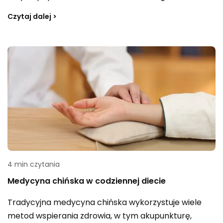
dbałość o przepływ energii qi (chi). Zwolennicy tych
Czytaj dalej >
terapii uważają, że wspieranie naturalnego przepływu
energii może poprawiać odporność, wzmacniać siły
witalne i sprzyjać długowieczności. Jednocześnie
niekorzystny tryb życia osłabia organizm i odbiera
mu tę życiową energię.
4 min czytania
Medycyna chińska w codziennej diecie
Tradycyjna medycyna chińska wykorzystuje wiele
metod wspierania zdrowia, w tym akupunkturę,