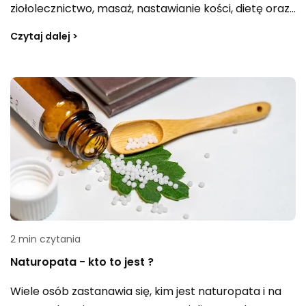
ziołolecznictwo, masaż, nastawianie kości, dietę oraz
ćwiczenia. Jej fundamenty łączą elementy
Czytaj dalej >
filozoficzne i duchowe, a ważną rolę odgrywa teoria
yin–yang, pokazująca orientalny sposób rozumienia
świata. W przeciwieństwie do zachodniego podejścia,
które często zestawia zjawiska w opozycji, Wschód
podkreśla, że przeciwieństwa współistnieją i
wzajemnie się uzupełniają.
2 min czytania
Naturopata - kto to jest ?
Wiele osób zastanawia się, kim jest naturopata i na