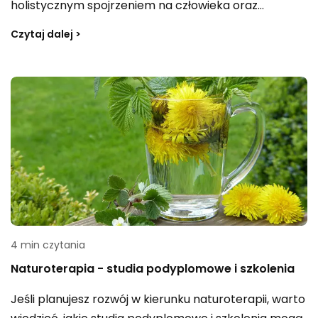
holistycznym spojrzeniem na człowieka oraz
inspiracjami Dalekiego Wschodu. To podejście
Czytaj dalej >
czerpie z wielu dziedzin — od fizyki, biologii i chemii, po
psychologię, socjologię, neurologię i naturopatię.
Dzięki temu ma wspierać organizm w sprawniejszym
powrocie do zdrowia.
4 min czytania
Naturoterapia - studia podyplomowe i szkolenia
Jeśli planujesz rozwój w kierunku naturoterapii, warto