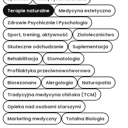
Terapie naturalne
Medycyna estetyczna
Zdrowie Psychicznie i Pyschologia
Sport, trening, aktywność
Ziołolecznictwo
Skuteczne odchudzanie
Suplementacja
Rehabilitacja
Stomatologia
Profilaktyka przeciwnowotworowa
Biorezonans
Alergologia
Naturopatia
Tradycyjna medycyna chińska (TCM)
Opieka nad osobami starszymi
Marketing medyczny
Totalna Biologia