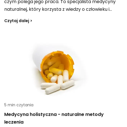
czym polega jego praca. To specjalista medycyny
naturalnej, który korzysta z wiedzy o człowieku i
chorobach, by diagnozować oraz prowadzić leczenie
Czytaj dalej >
w ujęciu holistycznym. Popularność naturalnych
metod wzrosła szczególnie w latach 70. XX wieku, a
dziś naturoterapia jest częścią medycyny
komplementarnej i alternatywnej praktykowanej na
całym świecie.
5 min czytania
Medycyna holistyczna - naturalne metody
leczenia