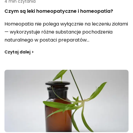
4 min czytania
Czym są leki homeopatyczne i homeopatia?
Homeopatia nie polega wyłącznie na leczeniu ziołami
— wykorzystuje różne substancje pochodzenia
naturalnego w postaci preparatów
homeopatycznych. W tym podejściu nacisk kładzie
Czytaj dalej >
się na łagodzenie objawów, a nie bezpośrednio na
samą chorobę. W Polsce metoda ta zyskuje
popularność również wśród osób, które na co dzień
wybierają medycynę konwencjonalną. Choć opinie o
skuteczności homeopatii są podzielone, wielu
pacjentów korzystających z takich kuracji docenia
ich terapeutyczne efekty.