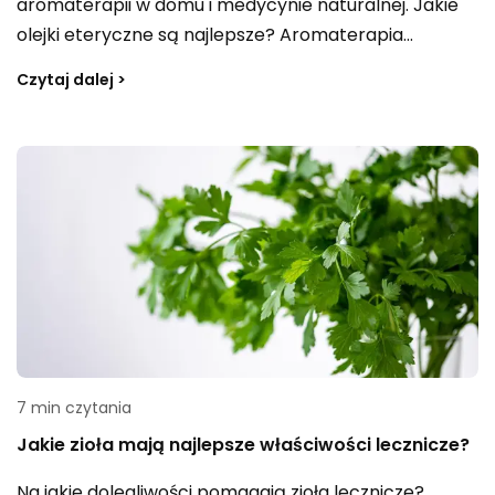
aromaterapii w domu i medycynie naturalnej. Jakie
olejki eteryczne są najlepsze? Aromaterapia
powstała z połączenia słowa „aromat”,
Czytaj dalej >
oznaczającego zapach i „terapia”, definiowanego
jako wspomaganie ciała oraz umysłu w celu jego
wyzdrowienia, a także lepszego samopoczucia.
Bazuje ona na wykorzystaniu olejków eterycznych,
które pozytywnie oddziałują na nastrój człowieka,
jego umysł i zdrowie fizyczne. W aromaterapii
niezwykle istotne jest kompleksowe podejście do
każdego pacjenta, czyli podkreślenie samopoczucia
fizycznego, a także psychicznego jako integralnej
całości.
7 min czytania
Jakie zioła mają najlepsze właściwości lecznicze?
Na jakie dolegliwości pomagają zioła lecznicze?