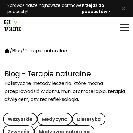
Sprawdź nasze najnowsze darmowe
Przejdź do
podcasty!
podcastów >
/
Blog
/
Terapie naturalne
Blog - Terapie naturalne
Holistyczne metody leczenia, które można
przeprowadzić w domu, m.in. aromaterapia, terapia
dźwiękiem, czy też refleksologia.
Wszystkie
Medycyna
Dietetyka
Żywność
Medycyna naturalna