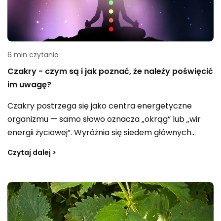
6 min czytania
Czakry - czym są i jak poznać, że należy poświęcić
im uwagę?
Czakry postrzega się jako centra energetyczne
organizmu — samo słowo oznacza „okrąg” lub „wir
energii życiowej”. Wyróżnia się siedem głównych
czakr, a ich prawidłowa praca ma znaczenie m.in. w
Czytaj dalej >
praktykach takich jak medytacja. Mają one
odpowiadać za odbieranie bodźców, przetwarzanie
ich oraz uwalnianie energii, co przekłada się na
równowagę i harmonię. Gdy dochodzi do blokad,
mogą pojawić się dolegliwości, zaburzenia