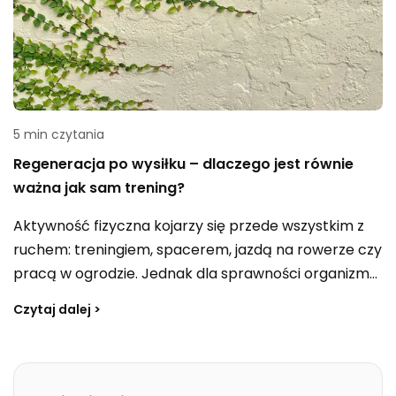
estetycznej w jeden uporządkowany plan.
5 min czytania
Regeneracja po wysiłku – dlaczego jest równie
ważna jak sam trening?
Aktywność fizyczna kojarzy się przede wszystkim z
ruchem: treningiem, spacerem, jazdą na rowerze czy
pracą w ogrodzie. Jednak dla sprawności organizmu
znaczenie ma nie tylko to, co robimy podczas
Czytaj dalej >
wysiłku, ale również to, co dzieje się po jego
zakończeniu. To właśnie wtedy organizm przechodzi
z fazy aktywności do odbudowy i przygotowuje się na
kolejne obciążenia.Regeneracja nie jest więc