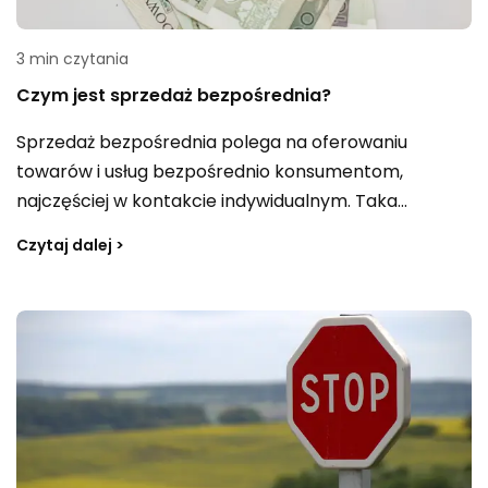
3 min czytania
Czym jest sprzedaż bezpośrednia?
Sprzedaż bezpośrednia polega na oferowaniu
towarów i usług bezpośrednio konsumentom,
najczęściej w kontakcie indywidualnym. Taka
sprzedaż odbywa się zazwyczaj w domu klienta, w
Czytaj dalej >
miejscu pracy lub w innych lokalizacjach, które nie są
stałymi punktami handlowymi. To forma dystrybucji
realizowana poza klasyczną siecią sklepową.