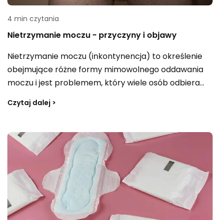
4 min czytania
Nietrzymanie moczu - przyczyny i objawy
Nietrzymanie moczu (inkontynencja) to określenie
obejmujące różne formy mimowolnego oddawania
moczu i jest problemem, który wiele osób odbiera
jako szczególnie wstydliwy. Przyczyn może być
Czytaj dalej >
bardzo dużo — od schorzeń układu moczowo-
płciowego po zaburzenia związane z układem
nerwowym. Czy nietrzymanie moczu da się leczyć,
jakie są jego typy i na co zwracać uwagę, by lepiej
zrozumieć ten problem?