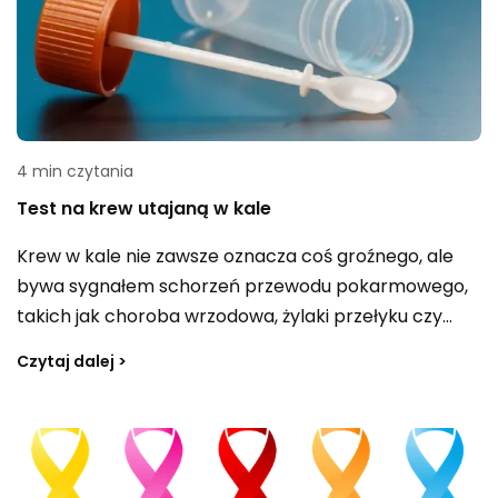
4 min czytania
Test na krew utajaną w kale
Krew w kale nie zawsze oznacza coś groźnego, ale
bywa sygnałem schorzeń przewodu pokarmowego,
takich jak choroba wrzodowa, żylaki przełyku czy
choroba Leśniowskiego-Crohna. Dlatego zmiana
Czytaj dalej >
barwy lub konsystencji stolca oraz inne niepokojące
objawy powinny zwiększyć czujność. W takiej sytuacji
warto skonsultować się z lekarzem i wykonać
badanie kału, np. test na krew utajoną.