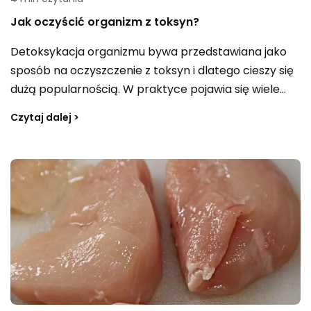
Jak oczyścić organizm z toksyn?
Detoksykacja organizmu bywa przedstawiana jako
sposób na oczyszczenie z toksyn i dlatego cieszy się
dużą popularnością. W praktyce pojawia się wiele
pytań: jak prawidłowo przeprowadzać oczyszczanie,
Czytaj dalej >
na czym dokładnie ma polegać detoks i czy oznacza
on „głodówkę”. Sprawdź, co warto wiedzieć, aby
podejść do oczyszczania organizmu w rozsądny
sposób.