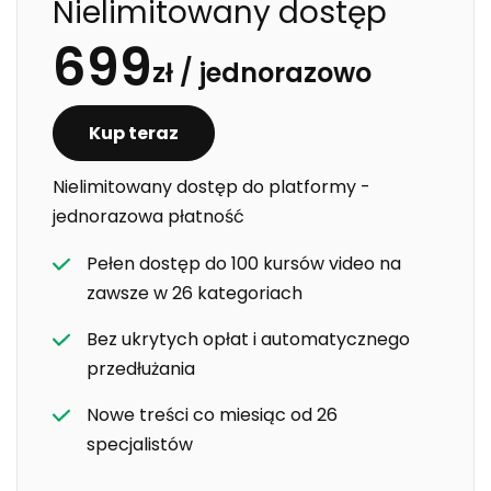
Nielimitowany dostęp
dodatkiem zarezerwowanym dla osób intensywnie
699
trenujących. Potrzebuje jej każdy, kto jest aktywny –
zł /
jednorazowo
również po długiej wędrówce, całym dniu spędzonym
na nogach czy kilku godzinach pracy fizycznej.
Kup teraz
Odpoczynek, sen, nawodnienie, spokojny ruch czy
masaż mogą pomóc zadbać o ciało po wysiłku i
Nielimitowany dostęp do platformy -
sprawić, że aktywność pozostanie przyjemnym
jednorazowa płatność
elementem codzienności.
Pełen dostęp do 100 kursów video na
zawsze w 26 kategoriach
Bez ukrytych opłat i automatycznego
przedłużania
Nowe treści co miesiąc od 26
specjalistów