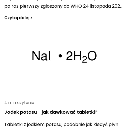
po raz pierwszy zgłoszony do WHO 24 listopada 2021
roku. Dostępne są szczepionki ukierunkowane na ten
Czytaj dalej >
wariant, stosowane w ramach szczepień
przypominających. Mogą z nich skorzystać osoby od
12. roku życia, przy zachowaniu co najmniej 3-
miesięcznego odstępu od szczepienia
podstawowego lub wcześniejszej dawki
przypominającej.
4 min czytania
Jodek potasu - jak dawkować tabletki?
Tabletki z jodkiem potasu, podobnie jak kiedyś płyn