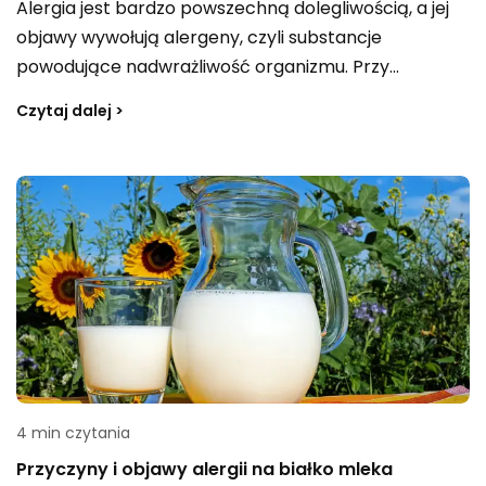
Alergia jest bardzo powszechną dolegliwością, a jej
objawy wywołują alergeny, czyli substancje
powodujące nadwrażliwość organizmu. Przy
nasilonych objawach warto skonsultować się z
Czytaj dalej >
lekarzem, który dobierze odpowiednie leczenie i
może przepisać leki łagodzące m.in. swędzenie,
kichanie czy łzawienie. Dostępne są także preparaty
bez recepty, jednak nie powinno się ich stosować
bez porady specjalisty. Niezależnie od rodzaju alergii
spotyka się różne formy leków — syropy, aerozole
oraz tabletki.
4 min czytania
Przyczyny i objawy alergii na białko mleka