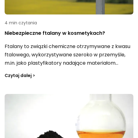
4 min czytania
Niebezpieczne ftalany w kosmetykach?
Ftalany to związki chemiczne otrzymywane z kwasu
ftalowego, wykorzystywane szeroko w przemyśle,
m.in. jako plastyfikatory nadające materiałom
elastyczność. Można je znaleźć w wielu produktach
Czytaj dalej >
codziennego użytku, wyrobach medycznych,
opakowaniach, a także zabawkach. Jak sprawdzić,
czy dany produkt zawiera ftalany, jaki mogą mieć
wpływ na zdrowie i czy powinno się zakazać ich
stosowania?