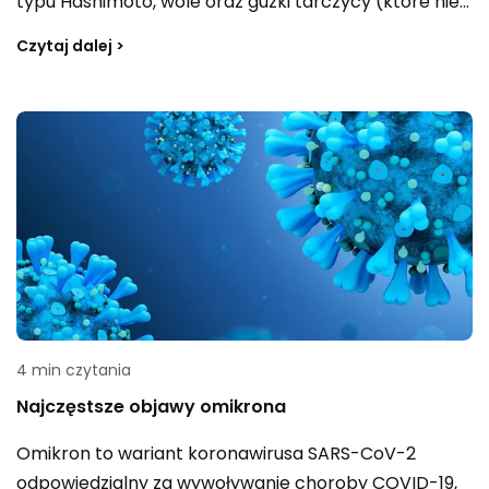
typu Hashimoto, wole oraz guzki tarczycy (które nie
muszą oznaczać raka). Większość tych zaburzeń
Czytaj dalej >
wiąże się z nieprawidłowym wydzielaniem hormonów
tarczycowych. Jakie objawy najczęściej sugerują
problemy z tarczycą i na co warto zwrócić uwagę?
4 min czytania
Najczęstsze objawy omikrona
Omikron to wariant koronawirusa SARS-CoV-2
odpowiedzialny za wywoływanie choroby COVID-19,