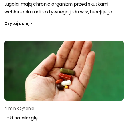
Lugola, mają chronić organizm przed skutkami
wchłaniania radioaktywnego jodu w sytuacji jego
uwolnienia, np. podczas awarii elektrowni atomowej.
Czytaj dalej >
W razie zagrożenia przewiduje się dystrybucję
preparatu, m.in. w szkołach, gdzie lek może być
wydawany dzieciom. To właśnie u dzieci ryzyko
zachorowania na raka tarczycy jest największe,
dlatego przyjmowanie jodku potasu w tej grupie
wiekowej bywa traktowane jako szczególnie istotne.
4 min czytania
Leki na alergię