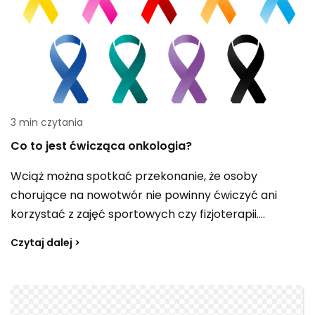
3 min czytania
Co to jest ćwicząca onkologia?
Wciąż można spotkać przekonanie, że osoby
chorujące na nowotwór nie powinny ćwiczyć ani
korzystać z zajęć sportowych czy fizjoterapii.
Doniesienia z onkologii klinicznej pokazują jednak, że
Czytaj dalej >
takie podejście jest błędne — odpowiednio dobrany
ruch i fizjoterapia, dostosowane do stanu pacjenta,
mogą pomagać, a nie szkodzić. Jak ćwiczyć przy
chorobie onkologicznej i na co zwracać uwagę?