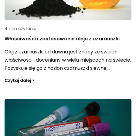
4 min czytania
Właściwości i zastosowanie oleju z czarnuszki
Olej z czarnuszki od dawna jest znany ze swoich
właściwości i doceniany w wielu miejscach na świecie.
Pozyskuje się go z nasion czarnuszki siewnej
uprawianej m.in. w Europie Wschodniej i środkowej
Czytaj dalej >
Azji, a historycznie bywał nazywany „złotem
faraonów”. Znalazł miejsce w medycynie naturalnej, a
także w kosmetyce — np. jako wsparcie w
problemach takich jak trądzik czy atopowe
zapalenie skóry. Dlaczego warto pić olej z czarnuszki
i co jeszcze dobrze wiedzieć o jego zastosowaniach?