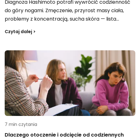
Diagnoza Hashimoto potrafi wywrócić codzienność
do góry nogami. Zmęczenie, przyrost masy ciała,
problemy z koncentracją, sucha skóra — lista
objawów jest długa, a frustracja rośnie, gdy mimo
Czytaj dalej >
przyjmowania lewotyroksyny kilogramy nie chcą
spadać, a samopoczucie wciąż dalekie od normy.
Wiele osób w tej sytuacji zaczyna szukać informacji o
diecie i trafia na sprzeczne porady: jedni każą
eliminować gluten, drudzy nabiał, trzeci wszystko
naraz. Zanim wykreślisz z jadłospisu połowę lodówki,
warto wiedzieć, co faktycznie ma potwierdzenie w
badaniach, a co jest modą bez pokrycia. Ten artykuł
porządkuje temat i daje konkretne wskazówki, które
można wdrożyć od zaraz.
7 min czytania
Dlaczego otoczenie i odcięcie od codziennych