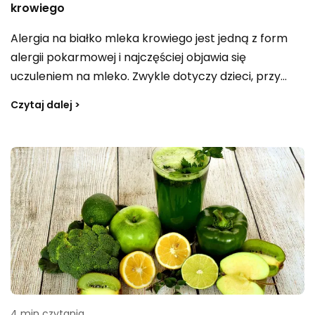
krowiego
Alergia na białko mleka krowiego jest jedną z form
alergii pokarmowej i najczęściej objawia się
uczuleniem na mleko. Zwykle dotyczy dzieci, przy
czym u większości z nich problem z czasem ustępuje.
Czytaj dalej >
U dorosłych alergia na białko występuje znacznie
rzadziej i obejmuje około 2% populacji.
4 min czytania