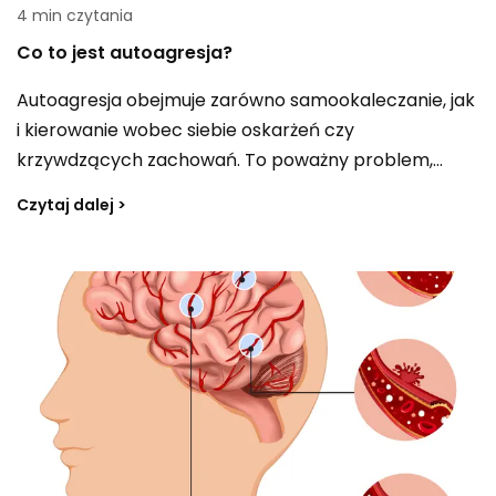
4 min czytania
Co to jest autoagresja?
Autoagresja obejmuje zarówno samookaleczanie, jak
i kierowanie wobec siebie oskarżeń czy
krzywdzących zachowań. To poważny problem,
który może prowadzić do tragicznych konsekwencji,
Czytaj dalej >
włącznie z samobójstwem. Jeśli zauważysz takie
sygnały u siebie lub u kogoś bliskiego, warto szukać
pomocy u psychologa albo psychiatry i zachęcić
osobę w kryzysie do kontaktu ze specjalistą.