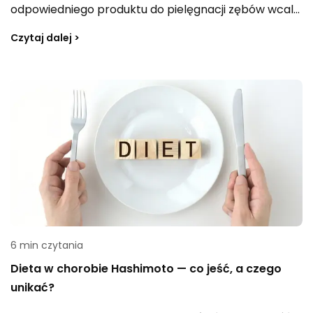
odpowiedniego produktu do pielęgnacji zębów wcale
nie musi być loterią – wystarczy kierować się
Czytaj dalej >
właściwymi kryteriami. Oto czemu warto przyjrzeć
się podczas kupowania pasty do zębów.
6 min czytania
Dieta w chorobie Hashimoto — co jeść, a czego
unikać?