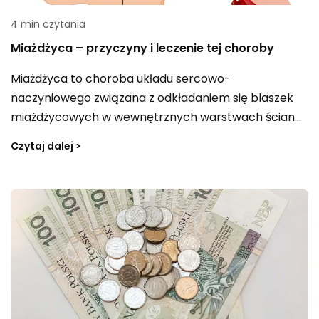
4 min czytania
Miażdżyca – przyczyny i leczenie tej choroby
Miażdżyca to choroba układu sercowo-
naczyniowego związana z odkładaniem się blaszek
miażdżycowych w wewnętrznych warstwach ścian
tętnic. Zmiany te zwężają światło naczyń i utrudniają
Czytaj dalej >
przepływ krwi, co może prowadzić do groźnych
powikłań, nawet przy całkowitym zablokowaniu
przepływu w danym naczyniu. Jakie są objawy
miażdżycy i jak powinna wyglądać profilaktyka, by
ograniczać ryzyko jej rozwoju?