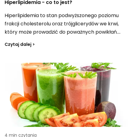
Hiperlipidemia - co to jest?
Hiperlipidemia to stan podwyższonego poziomu
frakcji cholesterolu oraz trójglicerydów we krwi,
który może prowadzić do poważnych powikłań.
Podstawą postępowania jest zmiana stylu życia,
Czytaj dalej >
szczególnie u osób, u których problem już występuje.
Co zrobić, aby obniżyć poziom „złego” cholesterolu
LDL, jednocześnie zwiększając stężenie HDL, i jaki
związek ma hiperlipidemia z dietą oraz regulacją
trójglicerydów?
4 min czytania