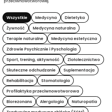
przeciwnowotworowej.
Wszystkie
Medycyna
Dietetyka
Żywność
Medycyna naturalna
Terapie naturalne
Medycyna estetyczna
Zdrowie Psychicznie i Pyschologia
Sport, trening, aktywność
Ziołolecznictwo
Skuteczne odchudzanie
Suplementacja
Rehabilitacja
Stomatologia
Profilaktyka przeciwnowotworowa
Biorezonans
Alergologia
Naturopatia