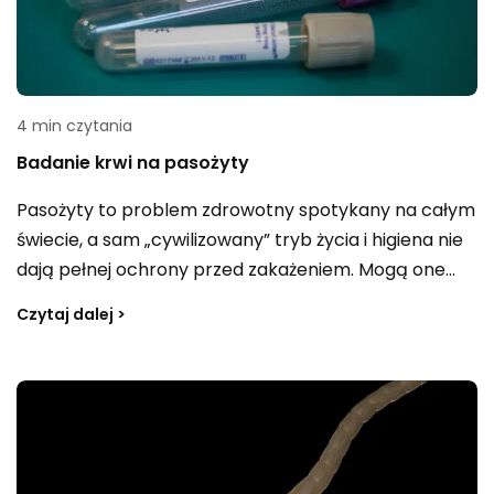
4 min czytania
Badanie krwi na pasożyty
Pasożyty to problem zdrowotny spotykany na całym
świecie, a sam „cywilizowany” tryb życia i higiena nie
dają pełnej ochrony przed zakażeniem. Mogą one
atakować m.in. układ pokarmowy i bytować w
Czytaj dalej >
przewodzie pokarmowym, dlatego istotna jest
odpowiednia diagnostyka. Kiedy rozważyć badanie
krwi na pasożyty, jak wykrywa się pasożyty w kale i
dlaczego czasem warto też oddać próbkę kału do
laboratorium?