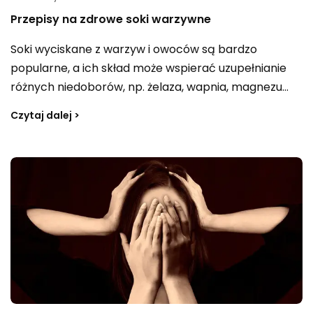
Przepisy na zdrowe soki warzywne
Soki wyciskane z warzyw i owoców są bardzo
popularne, a ich skład może wspierać uzupełnianie
różnych niedoborów, np. żelaza, wapnia, magnezu
czy błonnika, a także dostarczać kwas foliowy. W
Czytaj dalej >
zależności od kompozycji bywają postrzegane jako
„bomba witaminowa” z witaminami z grupy B,
witaminą E i C. Jak tworzyć przepisy na smaczne,
zdrowe soki i na co zwracać uwagę, jeśli celem jest
również wsparcie organizmu w oczyszczaniu z
toksyn?