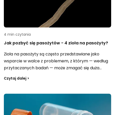
4 min czytania
Jak pozbyć się pasożytów - 4 zioła na pasożyty?
Zioła na pasożyty są często przedstawiane jako
wsparcie w walce z problemem, z którym — według
przytaczanych badań — może zmagać się duża
część społeczeństwa. Warto poznać, jakie zioła są
Czytaj dalej >
wymieniane w tym kontekście, kto jest najbardziej
narażony na zakażenie i co można zrobić, by podejść
do odrobaczania w sposób świadomy.