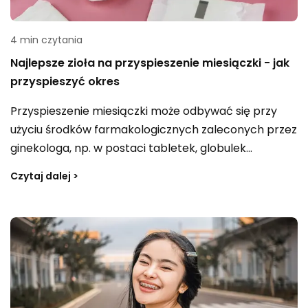
4 min czytania
Najlepsze zioła na przyspieszenie miesiączki - jak
przyspieszyć okres
Przyspieszenie miesiączki może odbywać się przy
użyciu środków farmakologicznych zaleconych przez
ginekologa, np. w postaci tabletek, globulek
dopochwowych czy zastrzyków. Istnieją też domowe
Czytaj dalej >
sposoby znane z medycyny ludowej, których celem
jest wsparcie regulacji naturalnych procesów i cyklu
menstruacyjnego. Do takich rozwiązań zalicza się
m.in. zioła oraz metody typu gorąca kąpiel — jak
podejść do tego tematu rozsądnie?