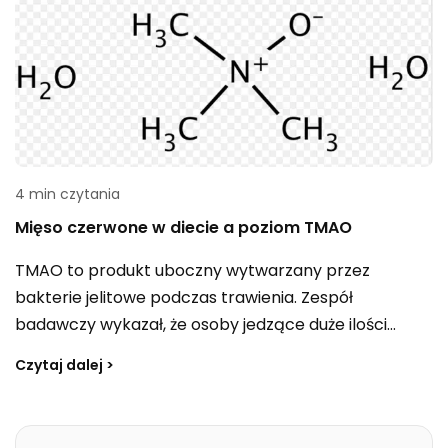
4 min czytania
Mięso czerwone w diecie a poziom TMAO
TMAO to produkt uboczny wytwarzany przez
bakterie jelitowe podczas trawienia. Zespół
badawczy wykazał, że osoby jedzące duże ilości
czerwonego mięsa mogą mieć nawet trzykrotnie
Czytaj dalej >
wyższy poziom TMAO niż osoby wybierające białe
mięso lub roślinne źródła białka. Czy stężenie TMAO
wpływa na układ sercowo-naczyniowy, jaki ma