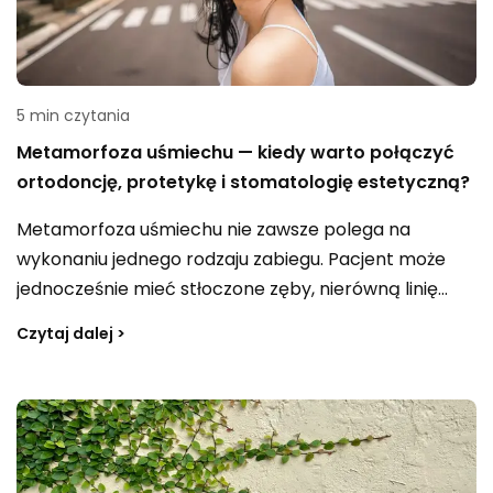
5 min czytania
Metamorfoza uśmiechu — kiedy warto połączyć
ortodoncję, protetykę i stomatologię estetyczną?
Metamorfoza uśmiechu nie zawsze polega na
wykonaniu jednego rodzaju zabiegu. Pacjent może
jednocześnie mieć stłoczone zęby, nierówną linię
dziąseł, starte brzegi, przebarwienia albo braki
Czytaj dalej >
wymagające odbudowy. Próba rozwiązania
wszystkich tych problemów wyłącznie za pomocą
jednej metody może prowadzić do kompromisów. W
bardziej złożonych przypadkach lepszy efekt daje
połączenie ortodoncji, protetyki i stomatologii