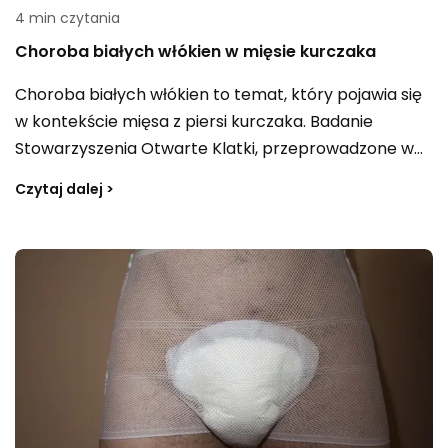
4 min czytania
Choroba białych włókien w mięsie kurczaka
Choroba białych włókien to temat, który pojawia się
w kontekście mięsa z piersi kurczaka. Badanie
Stowarzyszenia Otwarte Klatki, przeprowadzone w
pięciu największych sieciach handlowych w 13
Czytaj dalej >
miastach w Polsce, wykazało jej obecność w niemal
wszystkich pobranych próbkach jednego z
najczęściej kupowanych produktów. Analizowano
zarówno filety, jak i całe sztuki drobiu. Czym jest ta
choroba, czy może stanowić zagrożenie dla zdrowia i
czy dotyczy wyłącznie wybranych partii oraz
opakowań mięsa?