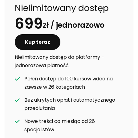
związek z metabolizmem i dlaczego u niektórych
Nielimitowany dostęp
osób obserwuje się jego wzrost?
699
zł /
jednorazowo
Kup teraz
Nielimitowany dostęp do platformy -
jednorazowa płatność
Pełen dostęp do 100 kursów video na
zawsze w 26 kategoriach
Bez ukrytych opłat i automatycznego
przedłużania
Nowe treści co miesiąc od 26
specjalistów