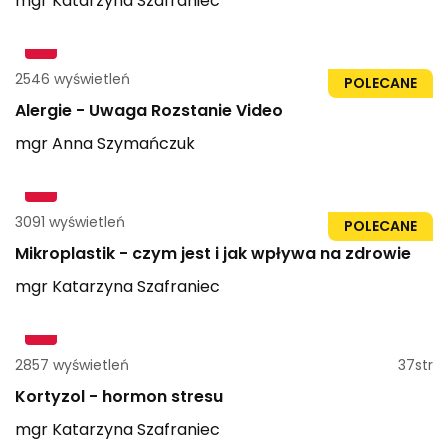
mgr
Katarzyna
Szafraniec
2546 wyświetleń
1h 38min
POLECANE
Alergie - Uwaga Rozstanie Video
mgr
Anna
Szymańczuk
3091 wyświetleń
32str
POLECANE
Mikroplastik - czym jest i jak wpływa na zdrowie
mgr
Katarzyna
Szafraniec
2857 wyświetleń
37str
Kortyzol - hormon stresu
mgr
Katarzyna
Szafraniec