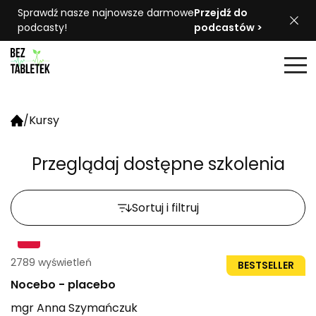
Sprawdź nasze najnowsze darmowe
Przejdź do
podcasty!
podcastów >
/
Kursy
Przeglądaj dostępne szkolenia
Sortuj i filtruj
2789 wyświetleń
27str
BESTSELLER
Nocebo - placebo
mgr
Anna
Szymańczuk