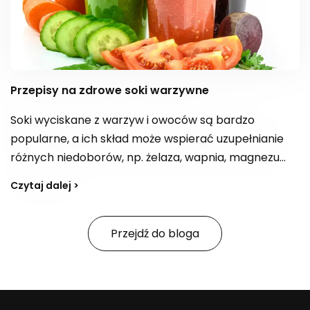
Przepisy na zdrowe soki warzywne
Soki wyciskane z warzyw i owoców są bardzo
popularne, a ich skład może wspierać uzupełnianie
różnych niedoborów, np. żelaza, wapnia, magnezu
czy błonnika, a także dostarczać kwas foliowy. W
Czytaj dalej >
zależności od kompozycji bywają postrzegane jako
„bomba witaminowa” z witaminami z grupy B,
witaminą E i C. Jak tworzyć przepisy na smaczne,
Przejdź do bloga
zdrowe soki i na co zwracać uwagę, jeśli celem jest
również wsparcie organizmu w oczyszczaniu z
toksyn?