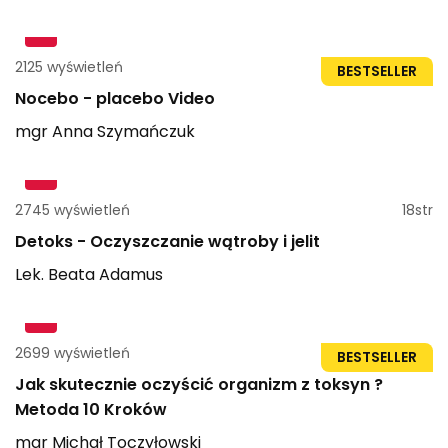
2125 wyświetleń
1h 38min
BESTSELLER
Nocebo - placebo Video
mgr
Anna
Szymańczuk
2745 wyświetleń
18str
Detoks - Oczyszczanie wątroby i jelit
Lek.
Beata
Adamus
2699 wyświetleń
46str
BESTSELLER
Jak skutecznie oczyścić organizm z toksyn ?
Metoda 10 Kroków
mgr
Michał
Toczyłowski