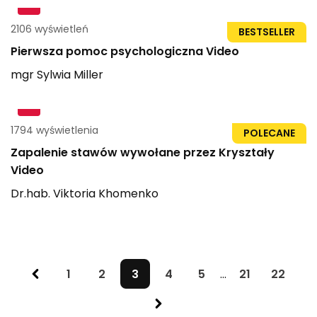
2106 wyświetleń
1h 45min
BESTSELLER
Pierwsza pomoc psychologiczna Video
mgr
Sylwia
Miller
1794 wyświetlenia
1h 21min
POLECANE
Zapalenie stawów wywołane przez Kryształy
Video
Dr.hab.
Viktoria
Khomenko
1
2
3
4
5
...
21
22