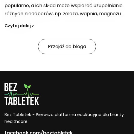
popularne, a ich skład może wspierać uzupełnianie
różnych niedoborów, np. żelaza, wapnia, magnezu
czy błonnika, a także dostarczać kwas foliowy. W
Czytaj dalej >
zależności od kompozycji bywają postrzegane jako
„bomba witaminowa” z witaminami z grupy B,
witaminą E i C. Jak tworzyć przepisy na smaczne,
Przejdź do bloga
zdrowe soki i na co zwracać uwagę, jeśli celem jest
również wsparcie organizmu w oczyszczaniu z
toksyn?
Bez Tabletek - Pierwsza platforma edukacyjna dla branży
healthcare
facebook.com/beztabletek