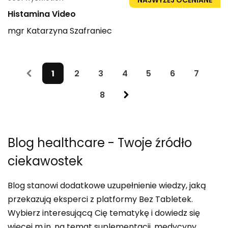
NAJWYŻEJ OCENIANE
Histamina Video
mgr
Katarzyna
Szafraniec
1
2
3
4
5
6
7
8
Blog healthcare
- Twoje źródło
ciekawostek
Blog stanowi dodatkowe uzupełnienie wiedzy, jaką
przekazują eksperci z platformy Bez Tabletek.
Wybierz interesującą Cię tematykę i dowiedz się
więcej m.in. na temat suplementacji, medycyny