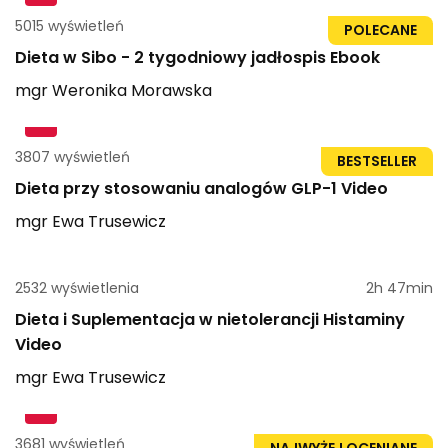
5015 wyświetleń
71str
POLECANE
Dieta w Sibo - 2 tygodniowy jadłospis Ebook
mgr
Weronika
Morawska
3807 wyświetleń
1h 15min
BESTSELLER
Dieta przy stosowaniu analogów GLP-1 Video
mgr
Ewa
Trusewicz
2532 wyświetlenia
2h 47min
Dieta i Suplementacja w nietolerancji Histaminy
Video
mgr
Ewa
Trusewicz
3681 wyświetleń
1h 51min