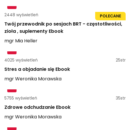
2448 wyświetleń
84str
POLECANE
Twój przewodnik po sesjach BRT - częstotliwości,
zioła , suplementy Ebook
mgr
Mia
Heller
4025 wyświetleń
25str
Stres a objadanie się Ebook
mgr
Weronika
Morawska
5755 wyświetleń
35str
Zdrowe odchudzanie Ebook
mgr
Weronika
Morawska