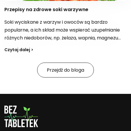
Przepisy na zdrowe soki warzywne
Soki wyciskane z warzyw i owoców są bardzo
popularne, a ich skład może wspierać uzupełnianie
różnych niedoborów, np. żelaza, wapnia, magnezu
czy błonnika, a także dostarczać kwas foliowy. W
Czytaj dalej >
zależności od kompozycji bywają postrzegane jako
„bomba witaminowa” z witaminami z grupy B,
witaminą E i C. Jak tworzyć przepisy na smaczne,
Przejdź do bloga
zdrowe soki i na co zwracać uwagę, jeśli celem jest
również wsparcie organizmu w oczyszczaniu z
toksyn?