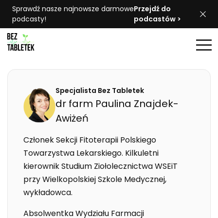
Sprawdź nasze najnowsze darmowe
Przejdź do
podcasty!
podcastów >
Specjalista Bez Tabletek
dr farm
Paulina
Znajdek-
Awiżeń
Członek Sekcji Fitoterapii Polskiego
Towarzystwa Lekarskiego. Kilkuletni
kierownik Studium Ziołolecznictwa WSEiT
przy Wielkopolskiej Szkole Medycznej,
wykładowca.
Absolwentka Wydziału Farmacji