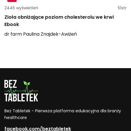
2445 wyświetleń
51str
Zioła obniżające poziom cholesterolu we krwi
Ebook
dr farm
Paulina
Znajdek-Awiżeń
Bez Tabletek - Pierwsza platforma edukacyjna dla branży
healthcare
facebook.com/beztabletek