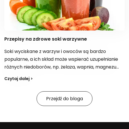
Przepisy na zdrowe soki warzywne
Soki wyciskane z warzyw i owoców są bardzo
popularne, a ich skład może wspierać uzupełnianie
różnych niedoborów, np. żelaza, wapnia, magnezu
czy błonnika, a także dostarczać kwas foliowy. W
Czytaj dalej >
zależności od kompozycji bywają postrzegane jako
„bomba witaminowa” z witaminami z grupy B,
witaminą E i C. Jak tworzyć przepisy na smaczne,
Przejdź do bloga
zdrowe soki i na co zwracać uwagę, jeśli celem jest
również wsparcie organizmu w oczyszczaniu z
toksyn?