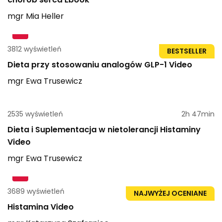
mgr
Mia
Heller
3812 wyświetleń
1h 15min
BESTSELLER
Dieta przy stosowaniu analogów GLP-1 Video
mgr
Ewa
Trusewicz
2535 wyświetleń
2h 47min
Dieta i Suplementacja w nietolerancji Histaminy
Video
mgr
Ewa
Trusewicz
3689 wyświetleń
1h 51min
NAJWYŻEJ OCENIANE
Histamina Video