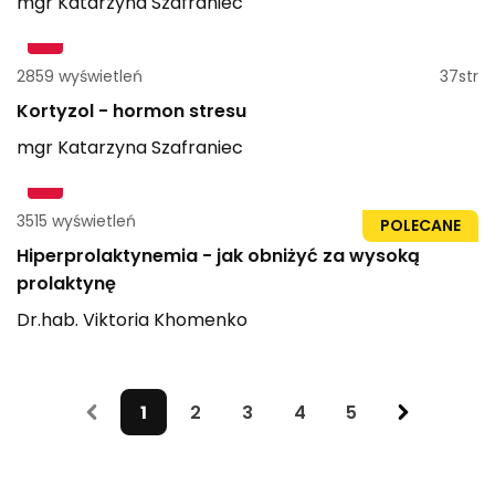
mgr
Katarzyna
Szafraniec
2859 wyświetleń
37str
Kortyzol - hormon stresu
mgr
Katarzyna
Szafraniec
3515 wyświetleń
1h 14min
POLECANE
Hiperprolaktynemia - jak obniżyć za wysoką
prolaktynę
Dr.hab.
Viktoria
Khomenko
1
2
3
4
5