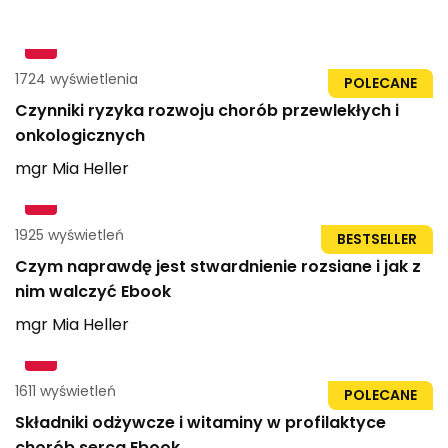
1724 wyświetlenia
96str
POLECANE
Czynniki ryzyka rozwoju chorób przewlekłych i
onkologicznych
mgr
Mia
Heller
1925 wyświetleń
21str
BESTSELLER
Czym naprawdę jest stwardnienie rozsiane i jak z
nim walczyć Ebook
mgr
Mia
Heller
1611 wyświetleń
21str
POLECANE
Składniki odżywcze i witaminy w profilaktyce
chorób serca Ebook