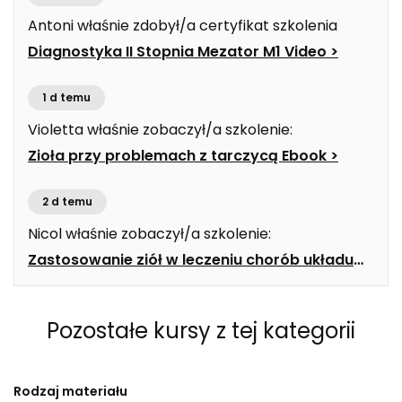
Antoni
właśnie zdobył/a certyfikat szkolenia
Diagnostyka II Stopnia Mezator M1 Video
>
1 d temu
Violetta
właśnie zobaczył/a szkolenie:
Zioła przy problemach z tarczycą Ebook
>
2 d temu
Nicol
właśnie zobaczył/a szkolenie:
Zastosowanie ziół w leczeniu chorób układu
pokarmowego Ebook
>
Pozostałe kursy
z tej kategorii
Rodzaj materiału