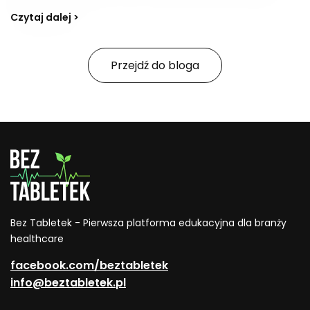
czy błonnika, a także dostarczać kwas foliowy. W
Czytaj dalej >
zależności od kompozycji bywają postrzegane jako
„bomba witaminowa” z witaminami z grupy B,
witaminą E i C. Jak tworzyć przepisy na smaczne,
Przejdź do bloga
zdrowe soki i na co zwracać uwagę, jeśli celem jest
również wsparcie organizmu w oczyszczaniu z
toksyn?
Bez Tabletek - Pierwsza platforma edukacyjna dla branży
healthcare
facebook.com/beztabletek
info@beztabletek.pl