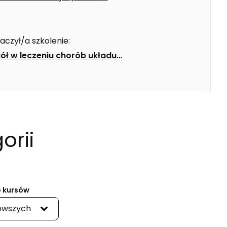
aczył/a szkolenie:
ół w leczeniu chorób układu
Ebook
>
orii
 kursów
owszych