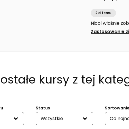
2 d temu
Nicol
właśnie zob
Zastosowanie zi
pokarmowego 
ostałe kursy
z tej kateg
łu
Status
Sortowanie
Wszystkie
Od najn