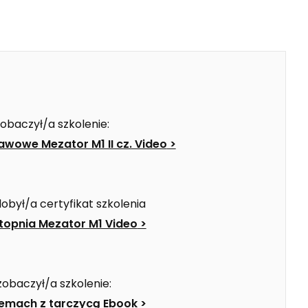
zobaczył/a szkolenie:
awowe Mezator M1 II cz. Video
>
dobył/a certyfikat szkolenia
Stopnia Mezator M1 Video
>
zobaczył/a szkolenie:
lemach z tarczycą Ebook
>