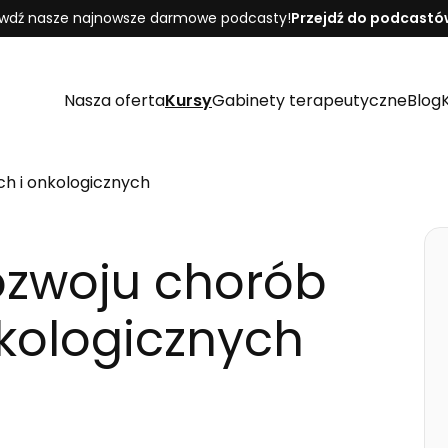
wdź nasze najnowsze darmowe podcasty!
Przejdź do podcastó
Nasza oferta
Kursy
Gabinety terapeutyczne
Blog
ch i onkologicznych
rozwoju chorób
nkologicznych