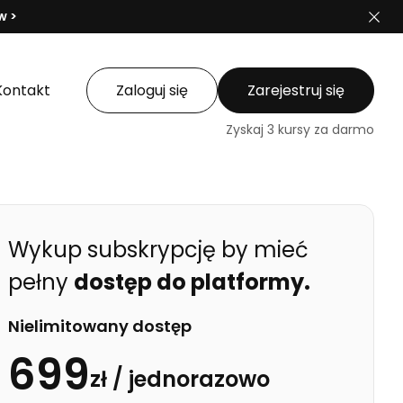
w >
Kontakt
Zaloguj się
Zarejestruj się
Zyskaj 3 kursy za darmo
Wykup subskrypcję by mieć
pełny
dostęp do platformy.
Nielimitowany dostęp
699
zł /
jednorazowo