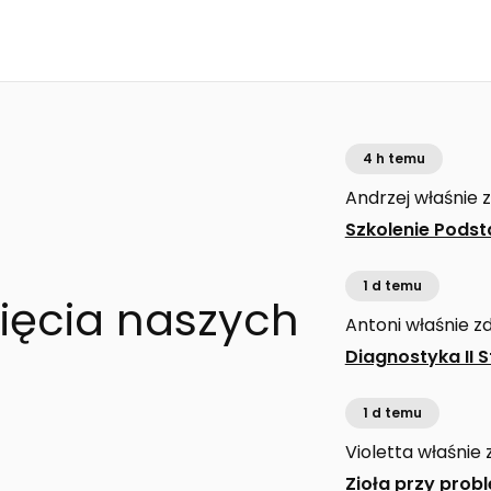
4 h temu
Andrzej
właśnie 
Szkolenie Podst
1 d temu
ięcia naszych
Antoni
właśnie z
Diagnostyka II 
1 d temu
Violetta
właśnie 
Zioła przy prob