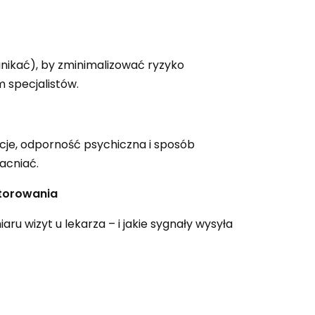
nikać), by zminimalizować ryzyko
 specjalistów.
je, odporność psychiczna i sposób
macniać.
itorowania
ru wizyt u lekarza – i jakie sygnały wysyła