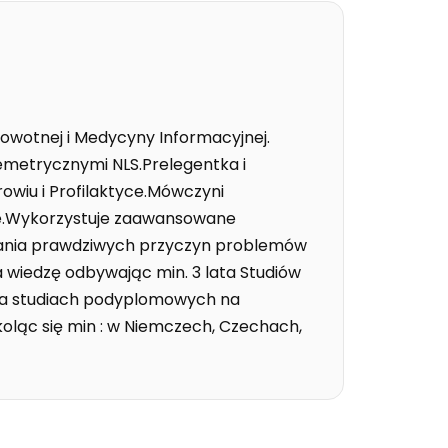
drowotnej i Medycyny Informacyjnej.
metrycznymi NLS.Prelegentka i
rowiu i Profilaktyce.Mówczyni
ie.Wykorzystuje zaawansowane
wania prawdziwych przyczyn problemów
ła wiedzę odbywając min. 3 lata Studiów
na studiach podyplomowych na
oląc się min : w Niemczech, Czechach,