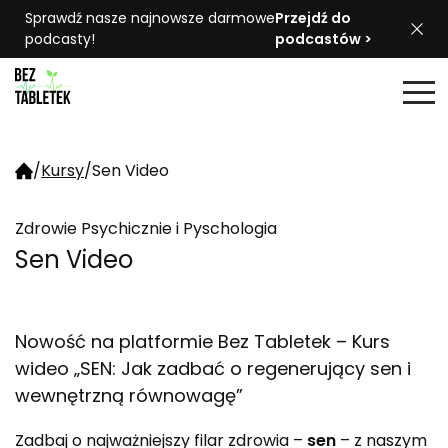
Sprawdź nasze najnowsze darmowe
Przejdź do
podcasty!
podcastów >
/
Kursy
/
Sen Video
Zdrowie Psychicznie i Pyschologia
Sen Video
Nowość na platformie Bez Tabletek – Kurs
wideo „SEN: Jak zadbać o regenerujący sen i
wewnętrzną równowagę”
Zadbaj o najważniejszy filar zdrowia –
sen
– z naszym