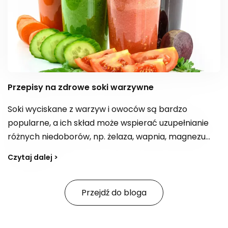
Przepisy na zdrowe soki warzywne
Soki wyciskane z warzyw i owoców są bardzo
popularne, a ich skład może wspierać uzupełnianie
różnych niedoborów, np. żelaza, wapnia, magnezu
czy błonnika, a także dostarczać kwas foliowy. W
Czytaj dalej >
zależności od kompozycji bywają postrzegane jako
„bomba witaminowa” z witaminami z grupy B,
witaminą E i C. Jak tworzyć przepisy na smaczne,
Przejdź do bloga
zdrowe soki i na co zwracać uwagę, jeśli celem jest
również wsparcie organizmu w oczyszczaniu z