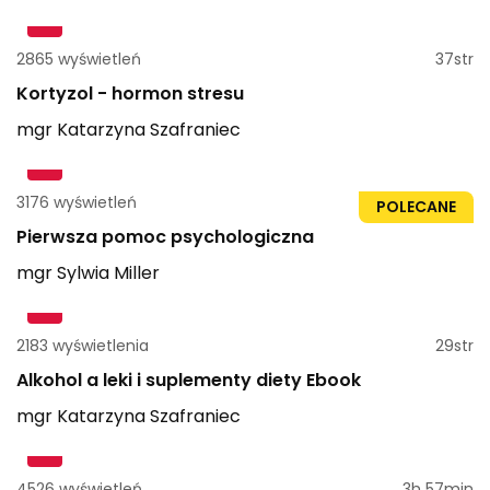
2865 wyświetleń
37str
Kortyzol - hormon stresu
mgr
Katarzyna
Szafraniec
3176 wyświetleń
20str
POLECANE
Pierwsza pomoc psychologiczna
mgr
Sylwia
Miller
2183 wyświetlenia
29str
Alkohol a leki i suplementy diety Ebook
mgr
Katarzyna
Szafraniec
4526 wyświetleń
3h 57min