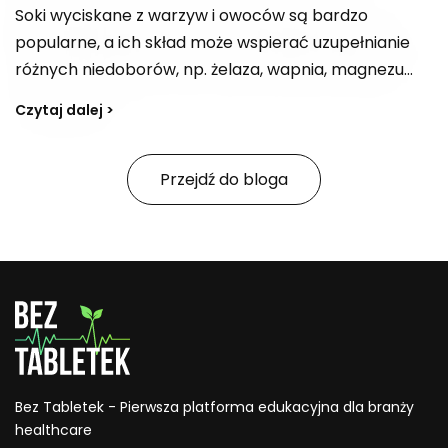
Soki wyciskane z warzyw i owoców są bardzo
popularne, a ich skład może wspierać uzupełnianie
różnych niedoborów, np. żelaza, wapnia, magnezu
czy błonnika, a także dostarczać kwas foliowy. W
Czytaj dalej >
zależności od kompozycji bywają postrzegane jako
„bomba witaminowa” z witaminami z grupy B,
witaminą E i C. Jak tworzyć przepisy na smaczne,
Przejdź do bloga
zdrowe soki i na co zwracać uwagę, jeśli celem jest
również wsparcie organizmu w oczyszczaniu z
toksyn?
Bez Tabletek - Pierwsza platforma edukacyjna dla branży
healthcare