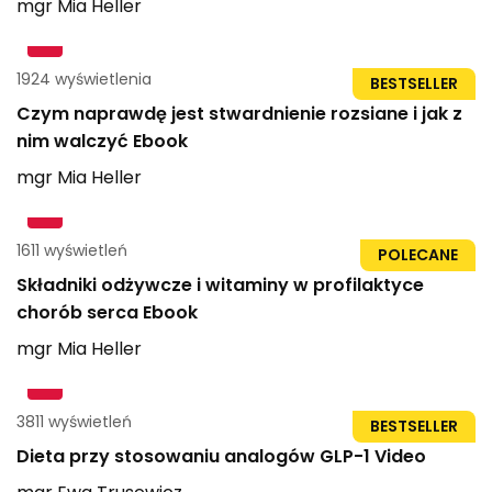
mgr
Mia
Heller
1924 wyświetlenia
21str
BESTSELLER
Czym naprawdę jest stwardnienie rozsiane i jak z
nim walczyć Ebook
mgr
Mia
Heller
1611 wyświetleń
21str
POLECANE
Składniki odżywcze i witaminy w profilaktyce
chorób serca Ebook
mgr
Mia
Heller
3811 wyświetleń
1h 15min
BESTSELLER
Dieta przy stosowaniu analogów GLP-1 Video