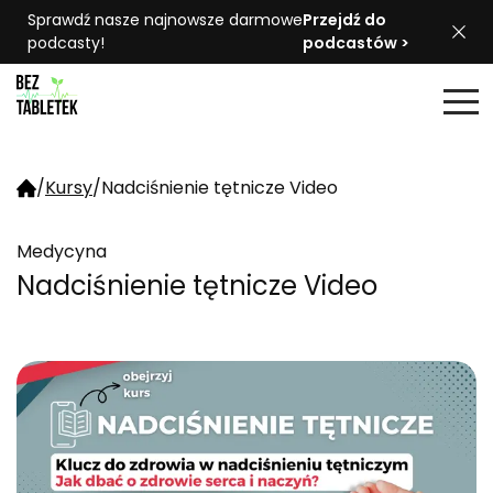
Sprawdź nasze najnowsze darmowe
Przejdź do
podcasty!
podcastów >
/
Kursy
/
Nadciśnienie tętnicze Video
Medycyna
Nadciśnienie tętnicze Video