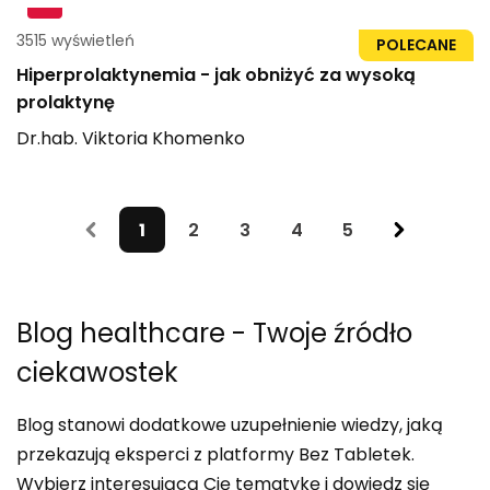
3515 wyświetleń
1h 14min
POLECANE
Hiperprolaktynemia - jak obniżyć za wysoką
prolaktynę
Dr.hab.
Viktoria
Khomenko
1
2
3
4
5
Blog healthcare
- Twoje źródło
ciekawostek
Blog stanowi dodatkowe uzupełnienie wiedzy, jaką
przekazują eksperci z platformy Bez Tabletek.
Wybierz interesującą Cię tematykę i dowiedz się