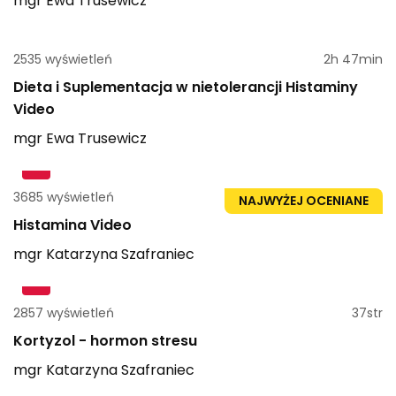
mgr
Ewa
Trusewicz
2535 wyświetleń
2h 47min
Dieta i Suplementacja w nietolerancji Histaminy
Video
mgr
Ewa
Trusewicz
3685 wyświetleń
1h 51min
NAJWYŻEJ OCENIANE
Histamina Video
mgr
Katarzyna
Szafraniec
2857 wyświetleń
37str
Kortyzol - hormon stresu
mgr
Katarzyna
Szafraniec