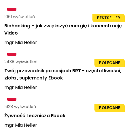
1061 wyświetleń
2h 39min
BESTSELLER
Biohacking – jak zwiększyć energię i koncentrację
Video
mgr
Mia
Heller
2438 wyświetleń
84str
POLECANE
Twój przewodnik po sesjach BRT - częstotliwości,
zioła , suplementy Ebook
mgr
Mia
Heller
1628 wyświetleń
41str
POLECANE
Żywność Lecznicza Ebook
mgr
Mia
Heller