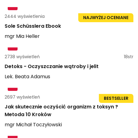
2444 wyświetlenia
21str
NAJWYŻEJ OCENIANE
Sole Schüsslera Ebook
mgr
Mia
Heller
2738 wyświetleń
18str
Detoks - Oczyszczanie wątroby i jelit
Lek.
Beata
Adamus
2697 wyświetleń
46str
BESTSELLER
Jak skutecznie oczyścić organizm z toksyn ?
Metoda 10 Kroków
mgr
Michał
Toczyłowski