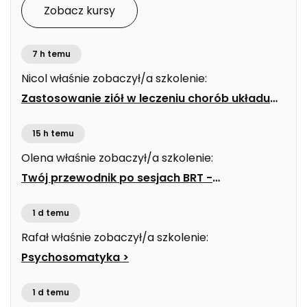
Zobacz kursy
7 h temu
Nicol
właśnie zobaczył/a szkolenie:
Zastosowanie ziół w leczeniu chorób układu
pokarmowego Ebook
>
15 h temu
Olena
właśnie zobaczył/a szkolenie:
Twój przewodnik po sesjach BRT -
częstotliwości, zioła , suplementy Ebook
>
1 d temu
Rafał
właśnie zobaczył/a szkolenie:
Psychosomatyka
>
1 d temu