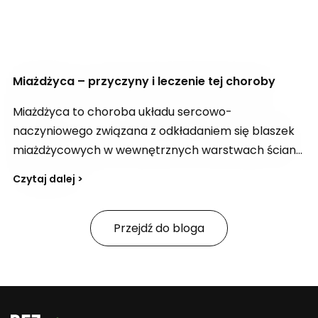
Miażdżyca – przyczyny i leczenie tej choroby
Miażdżyca to choroba układu sercowo-
naczyniowego związana z odkładaniem się blaszek
miażdżycowych w wewnętrznych warstwach ścian
tętnic. Zmiany te zwężają światło naczyń i utrudniają
Czytaj dalej >
przepływ krwi, co może prowadzić do groźnych
powikłań, nawet przy całkowitym zablokowaniu
przepływu w danym naczyniu. Jakie są objawy
Przejdź do bloga
miażdżycy i jak powinna wyglądać profilaktyka, by
ograniczać ryzyko jej rozwoju?