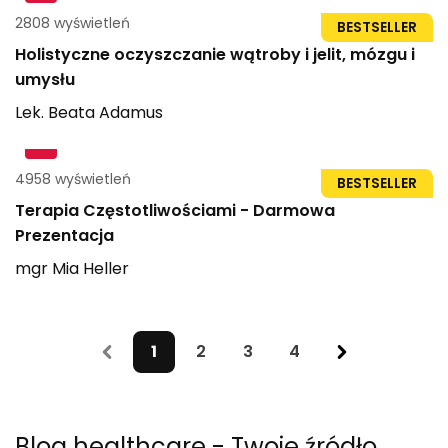
2808 wyświetleń
70str
BESTSELLER
Holistyczne oczyszczanie wątroby i jelit, mózgu i
umysłu
Lek.
Beata
Adamus
4958 wyświetleń
23str
BESTSELLER
Terapia Częstotliwościami - Darmowa
Prezentacja
mgr
Mia
Heller
1
2
3
4
Blog healthcare
- Twoje źródło