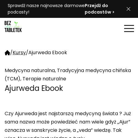
Sprawdź nasze najnowsze darmowe
Przejdź do
podcasty!
podcastów >
/
Kursy
/
Ajurweda Ebook
Medycyna naturalna, Tradycyjna medycyna chińska
(TCM), Terapie naturalne
Ajurweda Ebook
Czy Ajurweda jest najstarszą medycyną świata ? Już
sama nazwa może powiedzieć nam wiele gdyż „Ajur”
oznacza w sanskrycie życie, a „veda” wiedzę. Tak