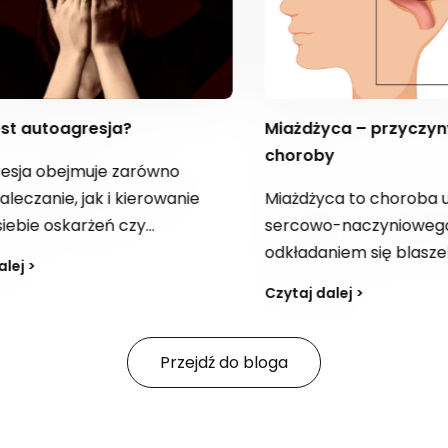
 autoagresja?
Miażdżyca – przyczyny i leczenie tej
choroby
a obejmuje zarówno
anie, jak i kierowanie
Miażdżyca to choroba ukł
ie oskarżeń czy
sercowo-naczyniowego zw
ych zachowań. To
odkładaniem się blaszek
 >
roblem, który może
miażdżycowych w wewnęt
Czytaj dalej >
do tragicznych
warstwach ścian tętnic. Z
ji, włącznie z
zwężają światło naczyń i u
em. Jeśli zauważysz takie
przepływ krwi, co może p
Przejdź do bloga
iebie lub u kogoś bliskiego,
groźnych powikłań, nawet
kać pomocy u psychologa
całkowitym zablokowaniu
iatry i zachęcić osobę w
w danym naczyniu. Jakie 