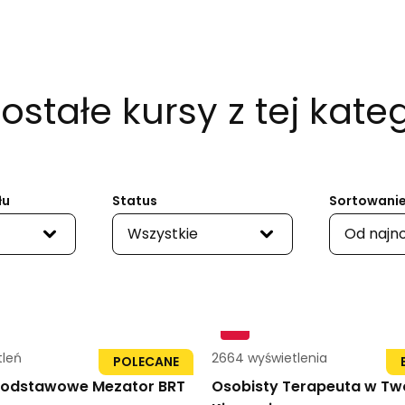
ostałe kursy
z tej kateg
łu
Status
Sortowanie
Wszystkie
Od najn
tleń
59str
2664 wyświetlenia
POLECANE
 Podstawowe Mezator BRT
Osobisty Terapeuta w Two