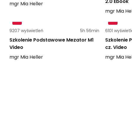
2.0 Ebook
mgr
Mia
Heller
mgr
Mia
Hel
9207 wyświetleń
5h 56min
6101 wyświet
Szkolenie Podstawowe Mezator M1
Szkolenie 
Video
cz. Video
mgr
Mia
Heller
mgr
Mia
Hel