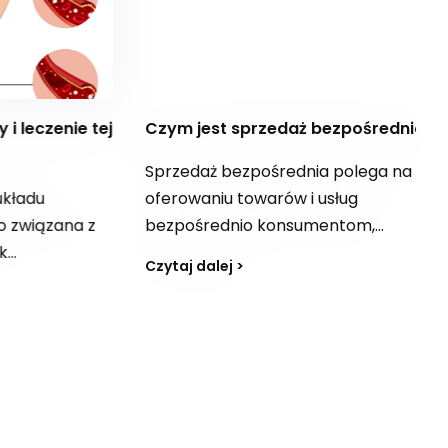
Czym jest sprzedaż bezpośrednia?
Sprzedaż bezpośrednia polega na
adu
oferowaniu towarów i usług
iązana z
bezpośrednio konsumentom,
najczęściej w kontakcie
Czytaj dalej >
rznych
indywidualnym. Taka sprzedaż
miany te
odbywa się zazwyczaj w domu
trudniają
klienta, w miejscu pracy lub w innych
rowadzić do
lokalizacjach, które nie są stałymi
 przy
punktami handlowymi. To forma
 przepływu
dystrybucji realizowana poza
są objawy
klasyczną siecią sklepową.