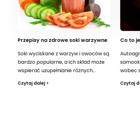
Przepisy na zdrowe soki warzywne
Co to jest
Soki wyciskane z warzyw i owoców są
Autoagresj
bardzo popularne, a ich skład może
samookalecz
wspierać uzupełnianie różnych
wobec sieb
niedoborów, np. żelaza, wapnia,
krzywdząc
Czytaj dalej >
Czytaj dalej
magnezu czy błonnika, a także
poważny p
dostarczać kwas foliowy. W
prowadzić 
zależności od kompozycji bywają
konsekwenc
postrzegane jako „bomba
samobójstw
witaminowa” z witaminami z grupy B,
sygnały u s
witaminą E i C. Jak tworzyć przepisy
warto szu
na smaczne, zdrowe soki i na co
albo psych