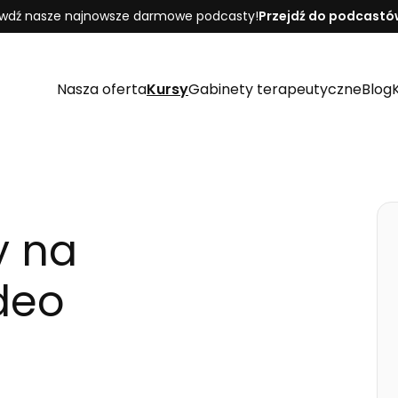
wdź nasze najnowsze darmowe podcasty!
Przejdź do podcastó
Nasza oferta
Kursy
Gabinety terapeutyczne
Blog
y na
deo