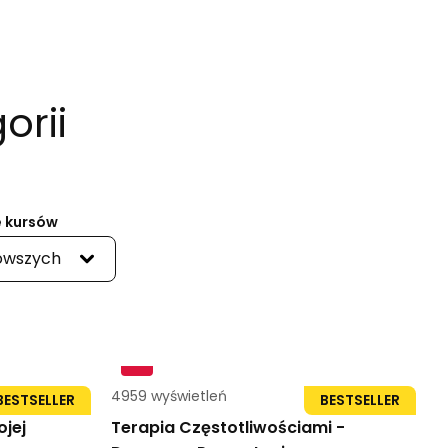
orii
 kursów
owszych
4959 wyświetleń
23str
BESTSELLER
BESTSELLER
jej
Terapia Częstotliwościami -