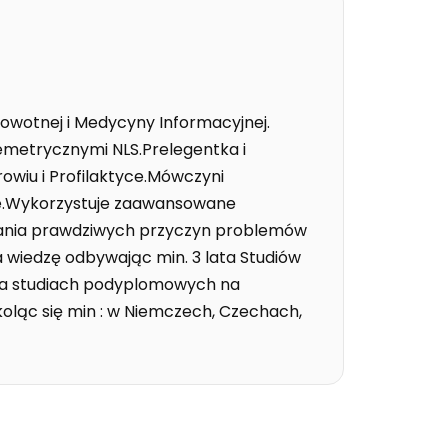
drowotnej i Medycyny Informacyjnej.
metrycznymi NLS.Prelegentka i
rowiu i Profilaktyce.Mówczyni
ie.Wykorzystuje zaawansowane
wania prawdziwych przyczyn problemów
ła wiedzę odbywając min. 3 lata Studiów
na studiach podyplomowych na
oląc się min : w Niemczech, Czechach,