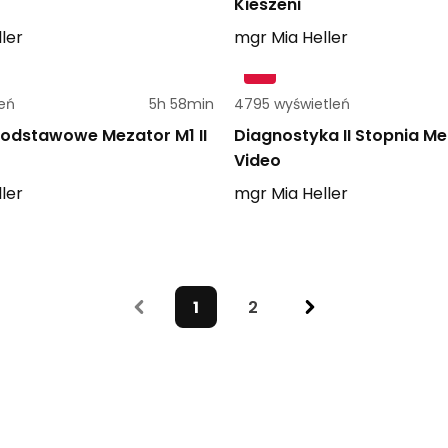
Kieszeni
ler
mgr
Mia
Heller
leń
5h 58min
4795 wyświetleń
Podstawowe Mezator M1 II
Diagnostyka II Stopnia Me
Video
ler
mgr
Mia
Heller
1
2