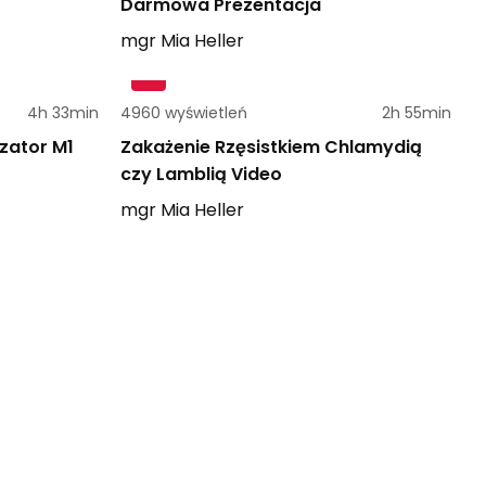
Darmowa Prezentacja
mgr
Mia
Heller
4h 33min
4960 wyświetleń
2h 55min
zator M1
Zakażenie Rzęsistkiem Chlamydią
czy Lamblią Video
mgr
Mia
Heller