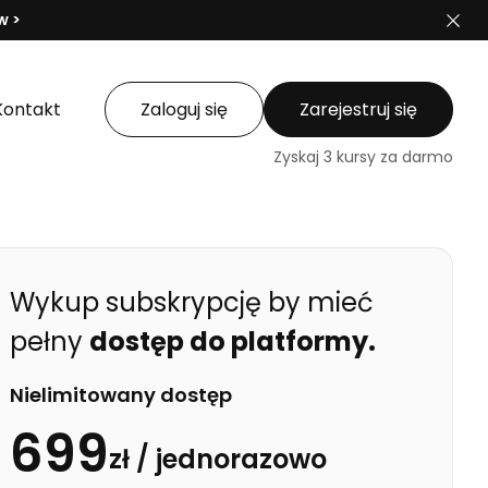
w >
Kontakt
Zaloguj się
Zarejestruj się
Zyskaj 3 kursy za darmo
Wykup subskrypcję by mieć
pełny
dostęp do platformy.
Nielimitowany dostęp
699
zł /
jednorazowo