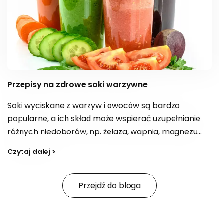
Przepisy na zdrowe soki warzywne
Soki wyciskane z warzyw i owoców są bardzo
popularne, a ich skład może wspierać uzupełnianie
różnych niedoborów, np. żelaza, wapnia, magnezu
czy błonnika, a także dostarczać kwas foliowy. W
Czytaj dalej >
zależności od kompozycji bywają postrzegane jako
„bomba witaminowa” z witaminami z grupy B,
witaminą E i C. Jak tworzyć przepisy na smaczne,
Przejdź do bloga
zdrowe soki i na co zwracać uwagę, jeśli celem jest
również wsparcie organizmu w oczyszczaniu z