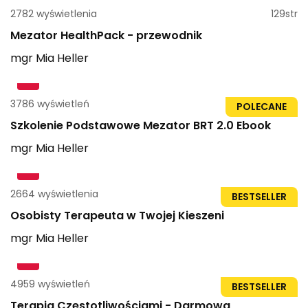
2782 wyświetlenia
129str
Mezator HealthPack - przewodnik
mgr
Mia
Heller
3786 wyświetleń
59str
POLECANE
Szkolenie Podstawowe Mezator BRT 2.0 Ebook
mgr
Mia
Heller
2664 wyświetlenia
BESTSELLER
Osobisty Terapeuta w Twojej Kieszeni
mgr
Mia
Heller
4959 wyświetleń
23str
BESTSELLER
Terapia Częstotliwościami - Darmowa