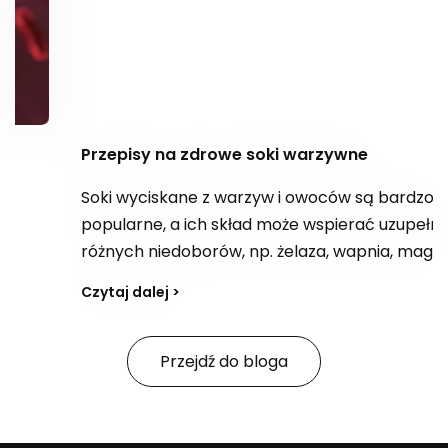
Przepisy na zdrowe soki warzywne
Soki wyciskane z warzyw i owoców są bardzo
popularne, a ich skład może wspierać uzupełnianie
różnych niedoborów, np. żelaza, wapnia, magnezu
czy błonnika, a także dostarczać kwas foliowy. W
Czytaj dalej >
zależności od kompozycji bywają postrzegane jako
„bomba witaminowa” z witaminami z grupy B,
witaminą E i C. Jak tworzyć przepisy na smaczne,
Przejdź do bloga
zdrowe soki i na co zwracać uwagę, jeśli celem jest
również wsparcie organizmu w oczyszczaniu z
toksyn?