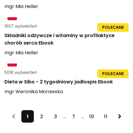
mgr
Mia
Heller
1607 wyświetleń
21str
POLECANE
Składniki odżywcze i witaminy w profilaktyce
chorób serca Ebook
mgr
Mia
Heller
5018 wyświetleń
71str
POLECANE
Dieta w Sibo - 2 tygodniowy jadłospis Ebook
mgr
Weronika
Morawska
1
2
3
...
7
...
10
11