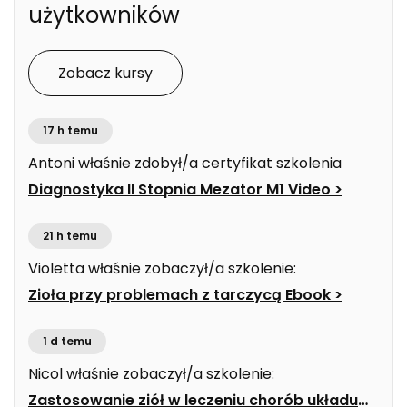
użytkowników
Zobacz kursy
17 h temu
Antoni
właśnie zdobył/a certyfikat szkolenia
Diagnostyka II Stopnia Mezator M1 Video
>
21 h temu
Violetta
właśnie zobaczył/a szkolenie:
Zioła przy problemach z tarczycą Ebook
>
1 d temu
Nicol
właśnie zobaczył/a szkolenie:
Zastosowanie ziół w leczeniu chorób układu