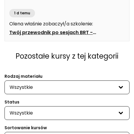
pokarmowego Ebook
>
1 d temu
Olena
właśnie zobaczył/a szkolenie:
Twój przewodnik po sesjach BRT -
częstotliwości, zioła , suplementy Ebook
>
Pozostałe kursy
z tej kategorii
Rodzaj materiału
Wszystkie
Status
Wszystkie
Sortowanie kursów