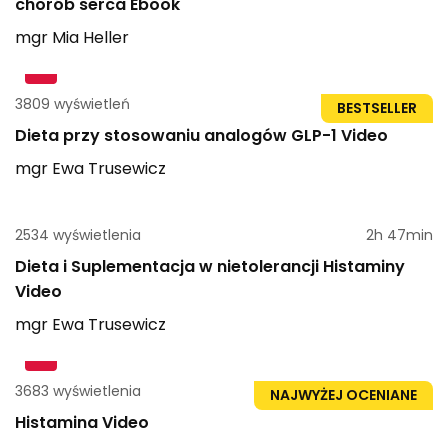
chorób serca Ebook
mgr
Mia
Heller
3809 wyświetleń
1h 15min
BESTSELLER
Dieta przy stosowaniu analogów GLP-1 Video
mgr
Ewa
Trusewicz
2534 wyświetlenia
2h 47min
Dieta i Suplementacja w nietolerancji Histaminy
Video
mgr
Ewa
Trusewicz
3683 wyświetlenia
1h 51min
NAJWYŻEJ OCENIANE
Histamina Video