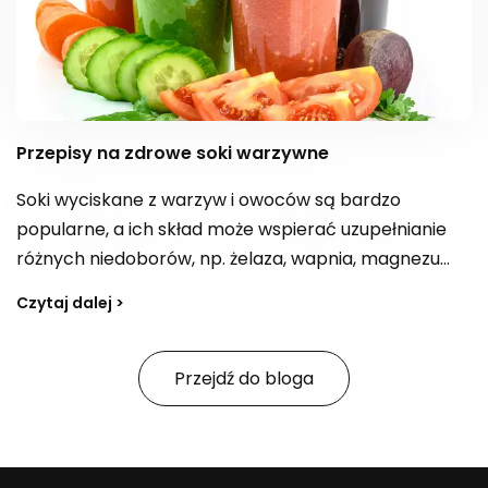
Przepisy na zdrowe soki warzywne
Soki wyciskane z warzyw i owoców są bardzo
popularne, a ich skład może wspierać uzupełnianie
różnych niedoborów, np. żelaza, wapnia, magnezu
czy błonnika, a także dostarczać kwas foliowy. W
Czytaj dalej >
zależności od kompozycji bywają postrzegane jako
„bomba witaminowa” z witaminami z grupy B,
witaminą E i C. Jak tworzyć przepisy na smaczne,
Przejdź do bloga
zdrowe soki i na co zwracać uwagę, jeśli celem jest
również wsparcie organizmu w oczyszczaniu z
toksyn?