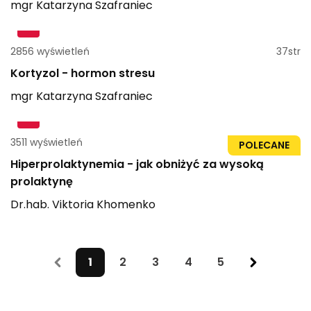
mgr
Katarzyna
Szafraniec
2856 wyświetleń
37str
Kortyzol - hormon stresu
mgr
Katarzyna
Szafraniec
3511 wyświetleń
1h 14min
POLECANE
Hiperprolaktynemia - jak obniżyć za wysoką
prolaktynę
Dr.hab.
Viktoria
Khomenko
1
2
3
4
5