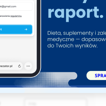
nie przerywania kuracji antybiotykami po pojawieniu
ażne jest także uważne stosowanie antybiotyków
 rolnictwie.
ość: Skutki dla zdrowia
ważny problem zdrowotny i może prowadzić do
chorób zakaźnych, szczególnie wśród osób
ewlekłymi. Ponadto, oporność na antybiotyki może
talizacji i wydłużenia okresu rekonwalescencji, co
.