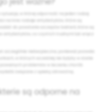
go jest ważne?
sytuacja, w której odporność na jeden rodzaj
ci na inne rodzaje antybiotyków, które są
wadzić do powstania szczepów bakterii, które są
w antybiotyków, co czyni ich trudnymi lub wręcz
st szczególnie niebezpieczna, ponieważ pozwala
unkach, w których wcześniej nie byłyby w stanie
o poważnych problemów w leczeniu chorób
wydatki związane z opieką zdrowotną.
kterie są odporne na