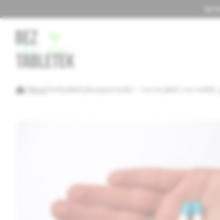
Spra
/
Blog
/
Antybiotykooporność – co to jest i co robić, 