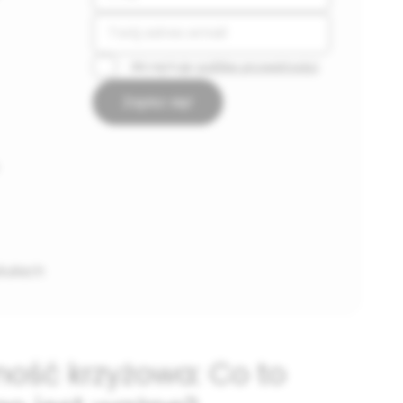
Akceptuję
politkę prywatności
Zapisz się!
kułach
ość krzyżowa: Co to