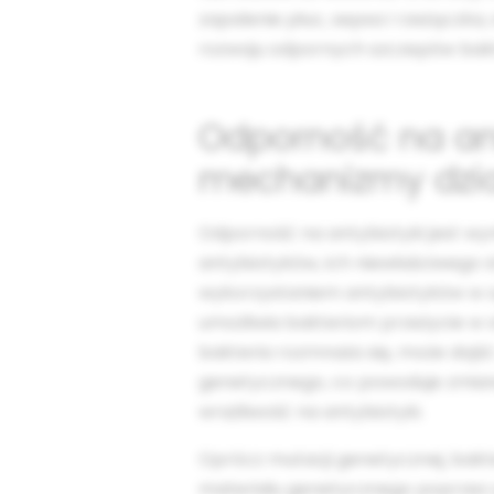
zapalenie płuc, sepsa i rzeżączka,
rozwoju odpornych szczepów bakte
Odporność na ant
mechanizmy dzia
Odporność na antybiotyki jest wy
antybiotyków, ich niewłaściwego 
wykorzystaniem antybiotyków w 
umożliwia bakteriom przeżycie w 
bakteria rozmnaża się, może dojść
genetycznego, co powoduje zmian
wrażliwość na antybiotyki.
Oprócz mutacji genetycznej, bakt
materiału genetycznego poprzez pr