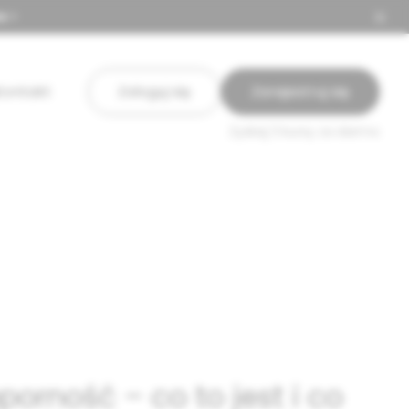
w >
Kontakt
Zaloguj się
Zarejestruj się
Zyskaj 3 kursy za darmo
orność – co to jest i co