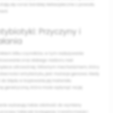
 stają się coraz bardziej niebezpieczne z powodu
rii.
ybiotyki: Przyczyny i
łania
nikiem kilku czynników, w tym nadużywania
stosowania oraz słabego nadzoru nad
opiece zdrowotnej. Głównym mechanizmem, który
obecności antybiotyku, jest mutacja genowa. Kiedy
 do błędu w kopiowaniu jej materiału
ę genetyczną, która może wpłynąć na jej
erie wykazują także zdolność do wymiany
ocesy takie jak koniugacja, transformacja i