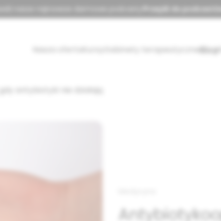
wdź nasze najnowsze darmowe podcasty!
Przejdź do podcastó
Nasza oferta
Kursy
Gabinety terapeutyczne
Blog
gdy antybiotyki nie działają
Medycyna
Antybiotykoop