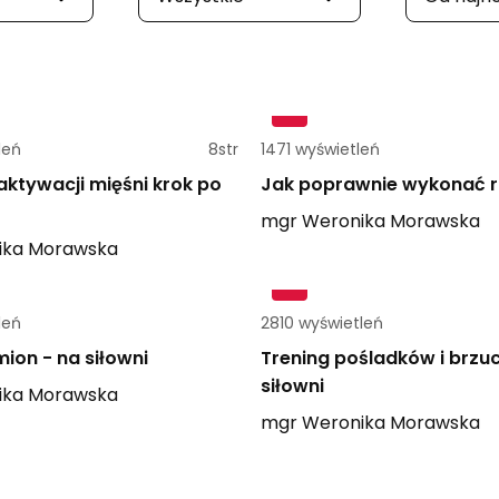
leń
8str
1471 wyświetleń
ktywacji mięśni krok po
Jak poprawnie wykonać 
mgr
Weronika
Morawska
ika
Morawska
leń
2810 wyświetleń
mion - na siłowni
Trening pośladków i brzu
siłowni
ika
Morawska
mgr
Weronika
Morawska