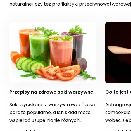
naturalnej, czy też profilaktyki przeciwnowotworowej
Przepisy na zdrowe soki warzywne
Co to jest
Soki wyciskane z warzyw i owoców są
Autoagresj
bardzo popularne, a ich skład może
samookalecz
wspierać uzupełnianie różnych
wobec sieb
niedoborów, np. żelaza, wapnia,
krzywdząc