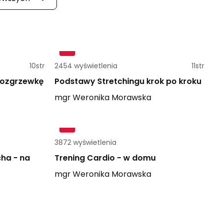
10str
2454 wyświetlenia
11str
rozgrzewkę
Podstawy Stretchingu krok po kroku
mgr
Weronika
Morawska
3872 wyświetlenia
cha - na
Trening Cardio - w domu
mgr
Weronika
Morawska