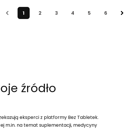
1
2
3
4
5
6
oje źródło
zekazują eksperci z platformy Bez Tabletek.
cej m.in. na temat suplementacji, medycyny