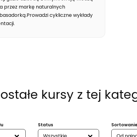
na przez markę naturalnych
mbasadorką.Prowadzi cykliczne wykłady
ntacji.
ostałe kursy
z tej kateg
łu
Status
Sortowanie
Wszystkie
Od najn