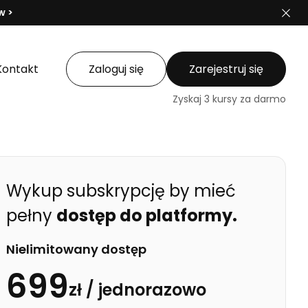
w >
Kontakt
Zaloguj się
Zarejestruj się
Zyskaj 3 kursy za darmo
Wykup subskrypcję by mieć
pełny
dostęp do platformy.
Nielimitowany dostęp
699
zł /
jednorazowo