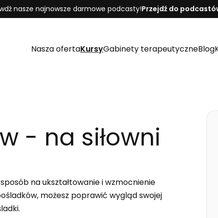
wdź nasze najnowsze darmowe podcasty!
Przejdź do podcastó
Nasza oferta
Kursy
Gabinety terapeutyczne
Blog
w - na siłowni
y sposób na ukształtowanie i wzmocnienie
 pośladków, możesz poprawić wygląd swojej
ladki.