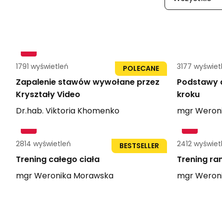
1791 wyświetleń
1h 21min
3177 wyświet
POLECANE
Zapalenie stawów wywołane przez
Podstawy a
Kryształy Video
kroku
Dr.hab.
Viktoria
Khomenko
mgr
Weron
2814 wyświetleń
2412 wyświet
BESTSELLER
Trening całego ciała
Trening ra
mgr
Weronika
Morawska
mgr
Weron