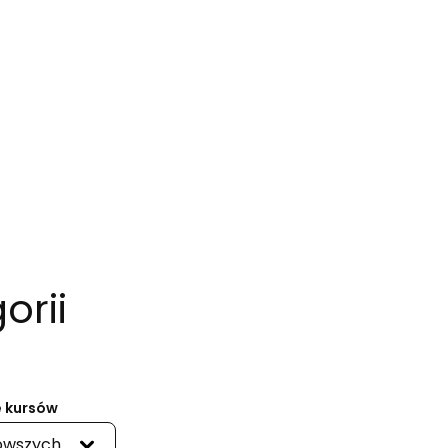
orii
 kursów
owszych