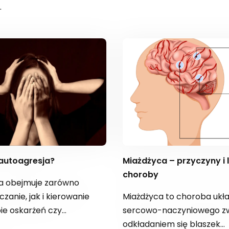
.
 autoagresja?
Miażdżyca – przyczyny i leczenie tej
choroby
a obejmuje zarówno
anie, jak i kierowanie
Miażdżyca to choroba ukł
ie oskarżeń czy
sercowo-naczyniowego zw
ych zachowań. To
odkładaniem się blaszek